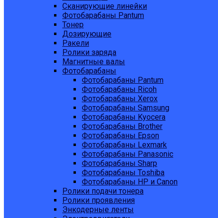
Сканирующие линейки
Фотобарабаны Pantum
Тонер
Дозирующие
Ракели
Ролики заряда
Магнитные валы
Фотобарабаны
Фотобарабаны Pantum
Фотобарабаны Ricoh
Фотобарабаны Xerox
Фотобарабаны Samsung
Фотобарабаны Kyocera
Фотобарабаны Brother
Фотобарабаны Epson
Фотобарабаны Lexmark
Фотобарабаны Panasonic
Фотобарабаны Sharp
Фотобарабаны Toshiba
Фотобарабаны HP и Canon
Ролики подачи тонера
Ролики проявления
Энкодерные ленты