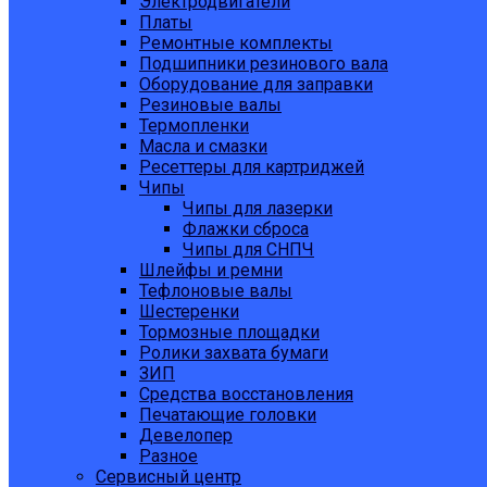
Электродвигатели
Платы
Ремонтные комплекты
Подшипники резинового вала
Оборудование для заправки
Резиновые валы
Термопленки
Масла и смазки
Ресеттеры для картриджей
Чипы
Чипы для лазерки
Флажки сброса
Чипы для СНПЧ
Шлейфы и ремни
Тефлоновые валы
Шестеренки
Тормозные площадки
Ролики захвата бумаги
ЗИП
Средства восстановления
Печатающие головки
Девелопер
Разное
Сервисный центр