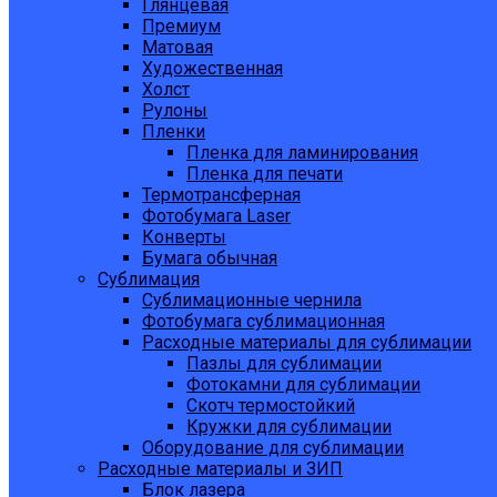
Глянцевая
Премиум
Матовая
Художественная
Холст
Рулоны
Пленки
Пленка для ламинирования
Пленка для печати
Термотрансферная
Фотобумага Laser
Конверты
Бумага обычная
Сублимация
Сублимационные чернила
Фотобумага сублимационная
Расходные материалы для сублимации
Пазлы для сублимации
Фотокамни для сублимации
Скотч термостойкий
Кружки для сублимации
Оборудование для сублимации
Расходные материалы и ЗИП
Блок лазера