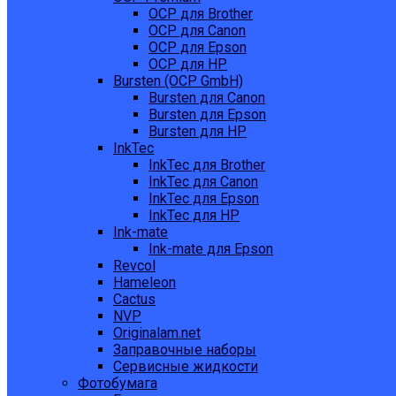
OCP для Brother
OCP для Canon
OCP для Epson
OCP для HP
Bursten (OCP GmbH)
Bursten для Canon
Bursten для Epson
Bursten для HP
InkTec
InkTec для Brother
InkTec для Canon
InkTec для Epson
InkTec для HP
Ink-mate
Ink-mate для Epson
Revcol
Hameleon
Cactus
NVP
Originalam.net
Заправочные наборы
Сервисные жидкости
Фотобумага