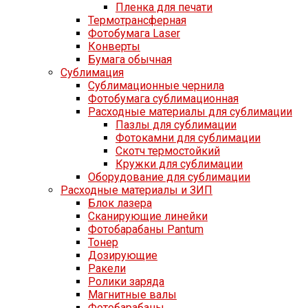
Пленка для печати
Термотрансферная
Фотобумага Laser
Конверты
Бумага обычная
Сублимация
Сублимационные чернила
Фотобумага сублимационная
Расходные материалы для сублимации
Пазлы для сублимации
Фотокамни для сублимации
Скотч термостойкий
Кружки для сублимации
Оборудование для сублимации
Расходные материалы и ЗИП
Блок лазера
Сканирующие линейки
Фотобарабаны Pantum
Тонер
Дозирующие
Ракели
Ролики заряда
Магнитные валы
Фотобарабаны