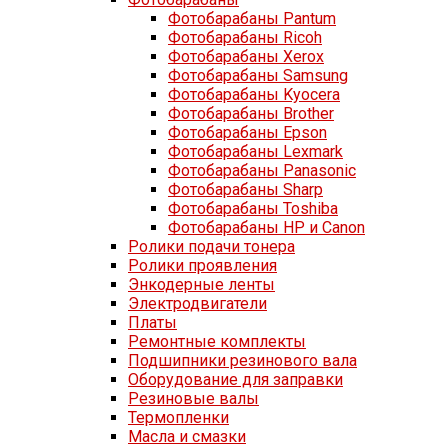
Фотобарабаны Pantum
Фотобарабаны Ricoh
Фотобарабаны Xerox
Фотобарабаны Samsung
Фотобарабаны Kyocera
Фотобарабаны Brother
Фотобарабаны Epson
Фотобарабаны Lexmark
Фотобарабаны Panasonic
Фотобарабаны Sharp
Фотобарабаны Toshiba
Фотобарабаны HP и Canon
Ролики подачи тонера
Ролики проявления
Энкодерные ленты
Электродвигатели
Платы
Ремонтные комплекты
Подшипники резинового вала
Оборудование для заправки
Резиновые валы
Термопленки
Масла и смазки