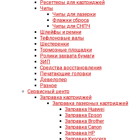
Ресеттеры для картриджей
Чипы
Чипы для лазерки
Флажки сброса
Чипы для СНПЧ
Шлейфы и ремни
Тефлоновые валы
Шестеренки
Тормозные площадки
Ролики захвата бумаги
ЗИП
Средства восстановления
Печатающие головки
Девелопер
Разное
Сервисный центр
Заправка картриджей
Заправка лазерных картриджей
Заправка Huawei
Заправка Epson
Заправка Brother
Заправка Canon
Заправка HP
Заправка Kyocera