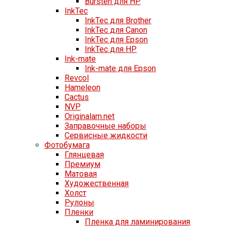
Bursten для HP
InkTec
InkTec для Brother
InkTec для Canon
InkTec для Epson
InkTec для HP
Ink-mate
Ink-mate для Epson
Revcol
Hameleon
Cactus
NVP
Originalam.net
Заправочные наборы
Сервисные жидкости
Фотобумага
Глянцевая
Премиум
Матовая
Художественная
Холст
Рулоны
Пленки
Пленка для ламинирования