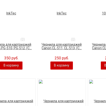
(0)
(0)
ила для картриджей
Чернила для картриджей
Чернила
PG-510, PG-512, (C...
Canon CL-511, CL-513, (C...
Canon CL-
350 руб.
250 руб.
В корзину
В корзину