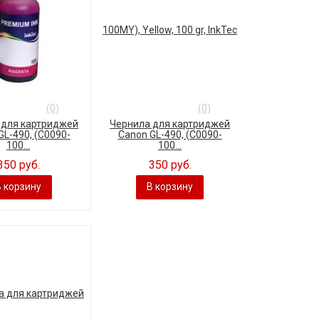
(0)
(0)
 для картриджей
Чернила для картриджей
GL-490, (C0090-
Canon GL-490, (C0090-
100...
100...
350 руб.
350 руб.
В корзину
В корзину