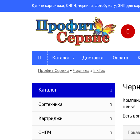
Купить картриджи, СНПЧ, чернила, фотобумагу, ЗИП для ка
Каталог
Доставка
Оплата
»
»
Профит-Сервис
Чернила
InkTec
Черн
Каталог
Компани
Оргтехника
цены!
Есть во
Картриджи
СНПЧ
Показ