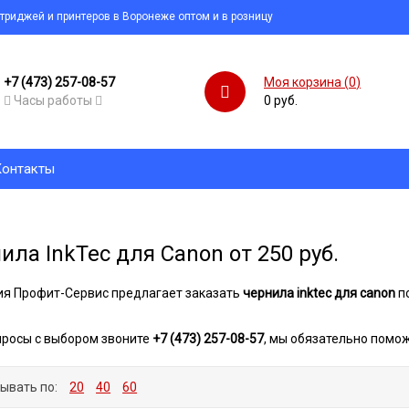
ртриджей и принтеров в Воронеже оптом и в розницу
+7 (473) 257-08-57
Моя корзина (
0
)
Часы работы
0 руб.
Контакты
ила InkTec для Canon от 250 руб.
я Профит-Сервис предлагает заказать
чернила inktec для canon
по
просы с выбором звоните
+7 (473) 257-08-57
, мы обязательно помо
ывать по:
20
40
60