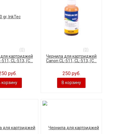
(0)
(0)
 для картриджей
Чернила для картриджей
511, CL-513, (C...
Canon CL-511, CL-513, (C...
250 руб.
250 руб.
В корзину
В корзину