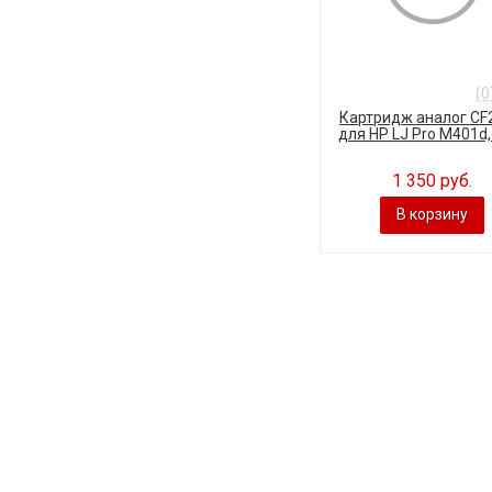
(0
Картридж аналог CF
для HP LJ Pro M401d, (
1 350 руб.
В корзину