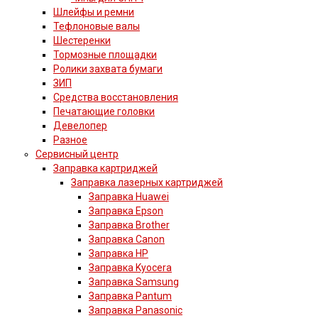
Шлейфы и ремни
Тефлоновые валы
Шестеренки
Тормозные площадки
Ролики захвата бумаги
ЗИП
Средства восстановления
Печатающие головки
Девелопер
Разное
Сервисный центр
Заправка картриджей
Заправка лазерных картриджей
Заправка Huawei
Заправка Epson
Заправка Brother
Заправка Canon
Заправка HP
Заправка Kyocera
Заправка Samsung
Заправка Pantum
Заправка Panasonic