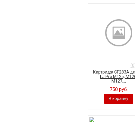
(0
Картридж CF283A дл
LJ Pro M125, M12
M127,...
750 руб.
В корзину