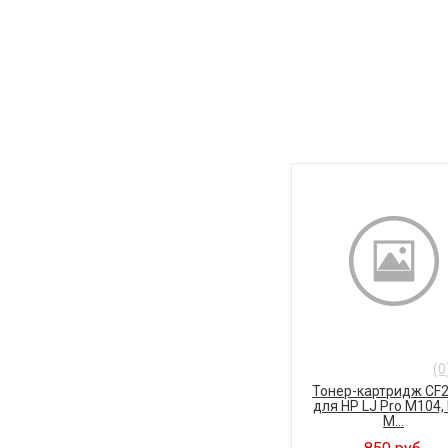
(0
Тонер-картридж CF
для HP LJ Pro M104,
M...