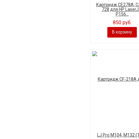
Картридж CE278A, C
728 для HP LaserJ
P156...
850 руб.
В корзину