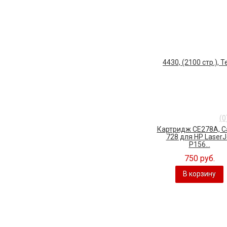
(0
Картридж CE278A, C
728 для HP LaserJ
P156...
750 руб.
В корзину