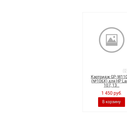
(0
Картридж GP-W11
(№106X) для HP La
107, 13...
1 450 руб.
В корзину