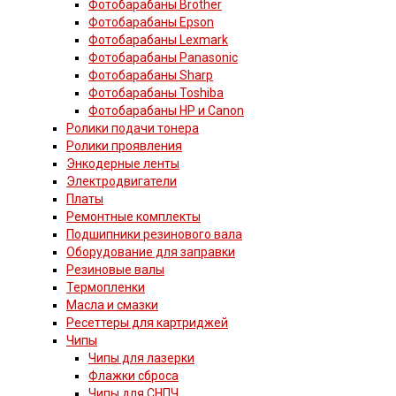
Фотобарабаны Brother
Фотобарабаны Epson
Фотобарабаны Lexmark
Фотобарабаны Panasonic
Фотобарабаны Sharp
Фотобарабаны Toshiba
Фотобарабаны HP и Canon
Ролики подачи тонера
Ролики проявления
Энкодерные ленты
Электродвигатели
Платы
Ремонтные комплекты
Подшипники резинового вала
Оборудование для заправки
Резиновые валы
Термопленки
Масла и смазки
Ресеттеры для картриджей
Чипы
Чипы для лазерки
Флажки сброса
Чипы для СНПЧ