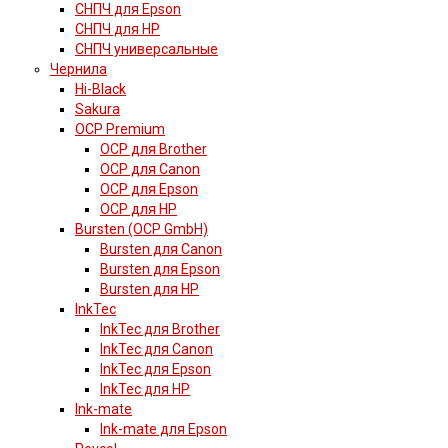
СНПЧ для Epson
СНПЧ для HP
СНПЧ универсальные
Чернила
Hi-Black
Sakura
OCP Premium
OCP для Brother
OCP для Canon
OCP для Epson
OCP для HP
Bursten (OCP GmbH)
Bursten для Canon
Bursten для Epson
Bursten для HP
InkTec
InkTec для Brother
InkTec для Canon
InkTec для Epson
InkTec для HP
Ink-mate
Ink-mate для Epson