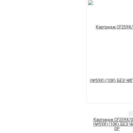
(0
Картридж CF259X/
(№59X) (10K), БЕЗ Ч
GP