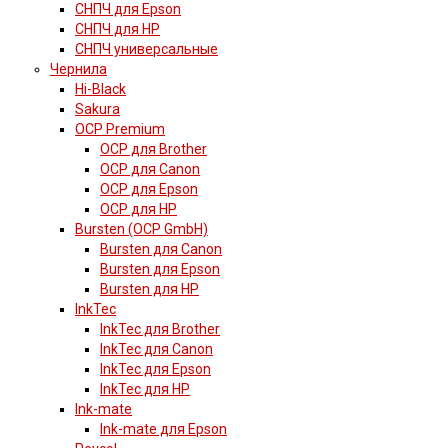
СНПЧ для Epson
СНПЧ для HP
СНПЧ универсальные
Чернила
Hi-Black
Sakura
OCP Premium
OCP для Brother
OCP для Canon
OCP для Epson
OCP для HP
Bursten (OCP GmbH)
Bursten для Canon
Bursten для Epson
Bursten для HP
InkTec
InkTec для Brother
InkTec для Canon
InkTec для Epson
InkTec для HP
Ink-mate
Ink-mate для Epson