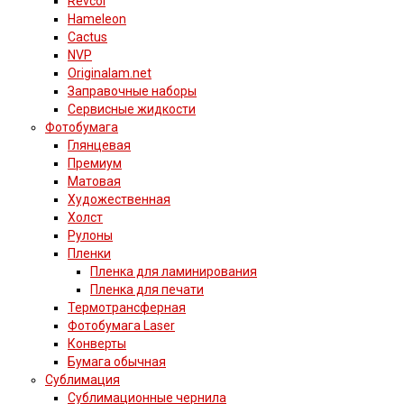
Revcol
Hameleon
Cactus
NVP
Originalam.net
Заправочные наборы
Сервисные жидкости
Фотобумага
Глянцевая
Премиум
Матовая
Художественная
Холст
Рулоны
Пленки
Пленка для ламинирования
Пленка для печати
Термотрансферная
Фотобумага Laser
Конверты
Бумага обычная
Сублимация
Сублимационные чернила