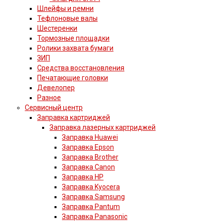
Шлейфы и ремни
Тефлоновые валы
Шестеренки
Тормозные площадки
Ролики захвата бумаги
ЗИП
Средства восстановления
Печатающие головки
Девелопер
Разное
Сервисный центр
Заправка картриджей
Заправка лазерных картриджей
Заправка Huawei
Заправка Epson
Заправка Brother
Заправка Canon
Заправка HP
Заправка Kyocera
Заправка Samsung
Заправка Pantum
Заправка Panasonic