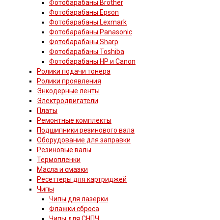
Фотобарабаны Brother
Фотобарабаны Epson
Фотобарабаны Lexmark
Фотобарабаны Panasonic
Фотобарабаны Sharp
Фотобарабаны Toshiba
Фотобарабаны HP и Canon
Ролики подачи тонера
Ролики проявления
Энкодерные ленты
Электродвигатели
Платы
Ремонтные комплекты
Подшипники резинового вала
Оборудование для заправки
Резиновые валы
Термопленки
Масла и смазки
Ресеттеры для картриджей
Чипы
Чипы для лазерки
Флажки сброса
Чипы для СНПЧ