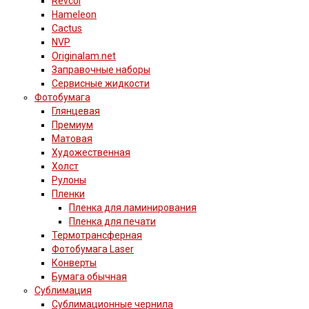
Revcol
Hameleon
Cactus
NVP
Originalam.net
Заправочные наборы
Сервисные жидкости
Фотобумага
Глянцевая
Премиум
Матовая
Художественная
Холст
Рулоны
Пленки
Пленка для ламинирования
Пленка для печати
Термотрансферная
Фотобумага Laser
Конверты
Бумага обычная
Сублимация
Сублимационные чернила