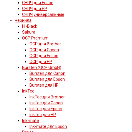
СНПЧ для Epson
СНПЧ для HP
СНПЧ универсальные
Чернила
Hi-Black
Sakura
OCP Premium
OCP для Brother
OCP для Canon
OCP для Epson
OCP для HP
Bursten (OCP GmbH)
Bursten для Canon
Bursten для Epson
Bursten для HP
InkTec
InkTec для Brother
InkTec для Canon
InkTec для Epson
InkTec для HP
Ink-mate
Ink-mate для Epson