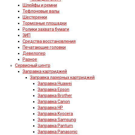
Шлейфы и ремни
Тефлоновые валы
Шестеренки
Тормозные площадки
Ролики захвата бумаги
ЗИП
Средства восстановления
Печатающие головки
Девелопер
Разное
Сервисный центр
Заправка картриджей
Заправка лазерных картриджей
Заправка Huawei
Заправка Epson
Заправка Brother
Заправка Canon
Заправка HP
Заправка Kyocera
Заправка Samsung
Заправка Pantum
Заправка Panasonic