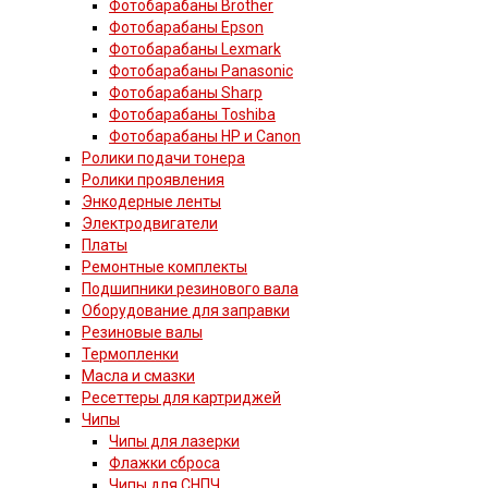
Фотобарабаны Brother
Фотобарабаны Epson
Фотобарабаны Lexmark
Фотобарабаны Panasonic
Фотобарабаны Sharp
Фотобарабаны Toshiba
Фотобарабаны HP и Canon
Ролики подачи тонера
Ролики проявления
Энкодерные ленты
Электродвигатели
Платы
Ремонтные комплекты
Подшипники резинового вала
Оборудование для заправки
Резиновые валы
Термопленки
Масла и смазки
Ресеттеры для картриджей
Чипы
Чипы для лазерки
Флажки сброса
Чипы для СНПЧ