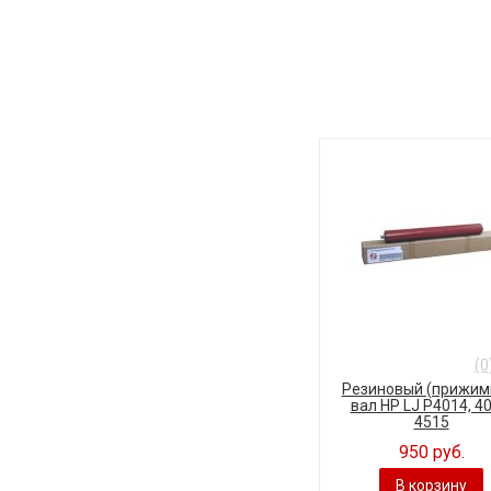
(0
Резиновый (прижим
вал HP LJ P4014, 40
4515
950 руб.
В корзину