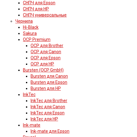
СНПЧ для Epson
СНПЧ для HP
СНПЧ универсальные
Чернила
Hi-Black
Sakura
OCP Premium
OCP для Brother
OCP для Canon
OCP для Epson
OCP для HP
Bursten (OCP GmbH)
Bursten для Canon
Bursten для Epson
Bursten для HP
InkTec
InkTec для Brother
InkTec для Canon
InkTec для Epson
InkTec для HP
Ink-mate
Ink-mate для Epson