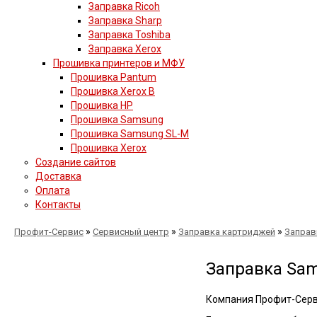
Заправка Ricoh
Заправка Sharp
Заправка Toshiba
Заправка Xerox
Прошивка принтеров и МФУ
Прошивка Pantum
Прошивка Xerox B
Прошивка HP
Прошивка Samsung
Прошивка Samsung SL-M
Прошивка Xerox
Создание сайтов
Доставка
Оплата
Контакты
»
»
»
Профит-Сервис
Сервисный центр
Заправка картриджей
Заправ
Заправка Sam
Компания Профит-Серв