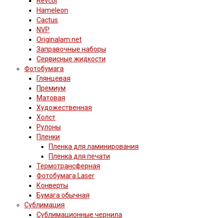
Revcol
Hameleon
Cactus
NVP
Originalam.net
Заправочные наборы
Сервисные жидкости
Фотобумага
Глянцевая
Премиум
Матовая
Художественная
Холст
Рулоны
Пленки
Пленка для ламинирования
Пленка для печати
Термотрансферная
Фотобумага Laser
Конверты
Бумага обычная
Сублимация
Сублимационные чернила