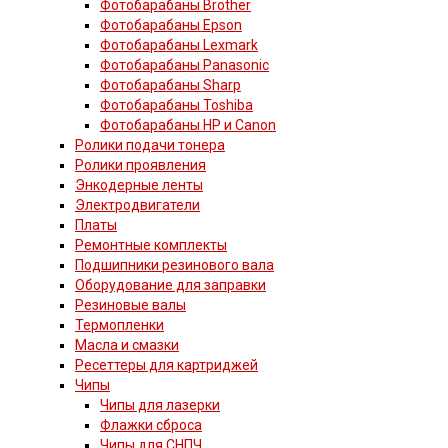
Фотобарабаны Brother
Фотобарабаны Epson
Фотобарабаны Lexmark
Фотобарабаны Panasonic
Фотобарабаны Sharp
Фотобарабаны Toshiba
Фотобарабаны HP и Canon
Ролики подачи тонера
Ролики проявления
Энкодерные ленты
Электродвигатели
Платы
Ремонтные комплекты
Подшипники резинового вала
Оборудование для заправки
Резиновые валы
Термопленки
Масла и смазки
Ресеттеры для картриджей
Чипы
Чипы для лазерки
Флажки сброса
Чипы для СНПЧ