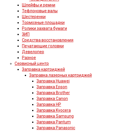
Шлейфы и ремни
Тефлоновые валы
Шестеренки
Тормозные площадки
Ролики захвата бумаги
ЗИП
Средства восстановления
Печатающие головки
Девелопер
Разное
Сервисный центр
Заправка картриджей
Заправка лазерных картриджей
Заправка Huawei
Заправка Epson
Заправка Brother
Заправка Canon
Заправка HP
Заправка Kyocera
Заправка Samsung
Заправка Pantum
Заправка Panasonic