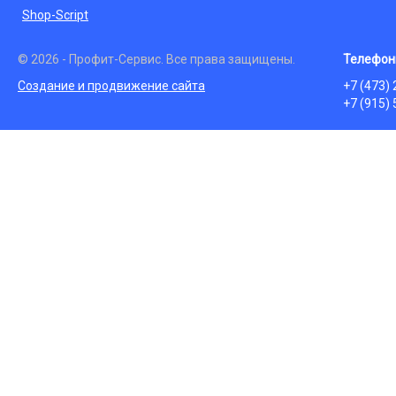
Shop-Script
© 2026 - Профит-Сервис. Все права защищены.
Телефон
Создание и продвижение сайта
+7 (473)
+7 (915)