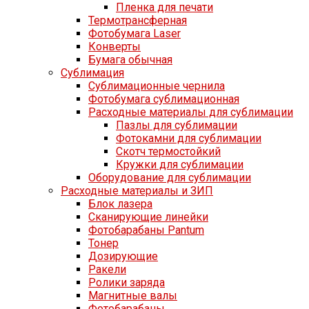
Пленка для печати
Термотрансферная
Фотобумага Laser
Конверты
Бумага обычная
Сублимация
Сублимационные чернила
Фотобумага сублимационная
Расходные материалы для сублимации
Пазлы для сублимации
Фотокамни для сублимации
Скотч термостойкий
Кружки для сублимации
Оборудование для сублимации
Расходные материалы и ЗИП
Блок лазера
Сканирующие линейки
Фотобарабаны Pantum
Тонер
Дозирующие
Ракели
Ролики заряда
Магнитные валы
Фотобарабаны