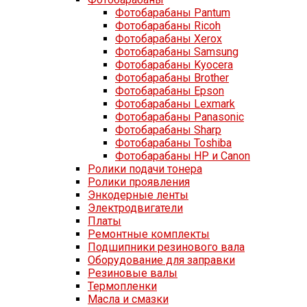
Фотобарабаны Pantum
Фотобарабаны Ricoh
Фотобарабаны Xerox
Фотобарабаны Samsung
Фотобарабаны Kyocera
Фотобарабаны Brother
Фотобарабаны Epson
Фотобарабаны Lexmark
Фотобарабаны Panasonic
Фотобарабаны Sharp
Фотобарабаны Toshiba
Фотобарабаны HP и Canon
Ролики подачи тонера
Ролики проявления
Энкодерные ленты
Электродвигатели
Платы
Ремонтные комплекты
Подшипники резинового вала
Оборудование для заправки
Резиновые валы
Термопленки
Масла и смазки