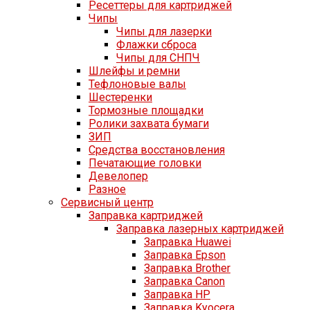
Ресеттеры для картриджей
Чипы
Чипы для лазерки
Флажки сброса
Чипы для СНПЧ
Шлейфы и ремни
Тефлоновые валы
Шестеренки
Тормозные площадки
Ролики захвата бумаги
ЗИП
Средства восстановления
Печатающие головки
Девелопер
Разное
Сервисный центр
Заправка картриджей
Заправка лазерных картриджей
Заправка Huawei
Заправка Epson
Заправка Brother
Заправка Canon
Заправка HP
Заправка Kyocera