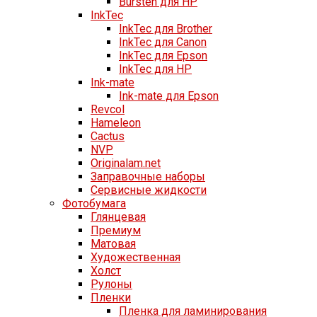
Bursten для HP
InkTec
InkTec для Brother
InkTec для Canon
InkTec для Epson
InkTec для HP
Ink-mate
Ink-mate для Epson
Revcol
Hameleon
Cactus
NVP
Originalam.net
Заправочные наборы
Сервисные жидкости
Фотобумага
Глянцевая
Премиум
Матовая
Художественная
Холст
Рулоны
Пленки
Пленка для ламинирования