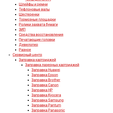
Шлейфы и ремни
Тефлоновые валы
Шестеренки
Тормозные площадки
Ролики захвата бумаги
ЗИП
Средства восстановления
Печатающие головки
Девелопер
Разное
Сервисный центр
Заправка картриджей
Заправка лазерных картриджей
Заправка Huawei
Заправка Epson
Заправка Brother
Заправка Canon
Заправка HP
Заправка Kyocera
Заправка Samsung
Заправка Pantum
Заправка Panasonic