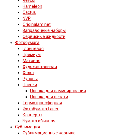
Revcol
Hameleon
Cactus
NVP
Originalam.net
Заправочные наборы
Сервисные жидкости
Фотобумага
Глянцевая
Премиум
Матовая
Художественная
Холст
Рулоны
Пленки
Пленка для ламинирования
Пленка для печати
Термотрансферная
Фотобумага Laser
Конверты
Бумага обычная
Сублимация
Сублимационные чернила