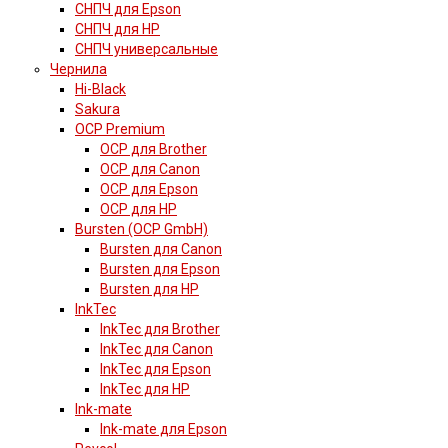
СНПЧ для Epson
СНПЧ для HP
СНПЧ универсальные
Чернила
Hi-Black
Sakura
OCP Premium
OCP для Brother
OCP для Canon
OCP для Epson
OCP для HP
Bursten (OCP GmbH)
Bursten для Canon
Bursten для Epson
Bursten для HP
InkTec
InkTec для Brother
InkTec для Canon
InkTec для Epson
InkTec для HP
Ink-mate
Ink-mate для Epson