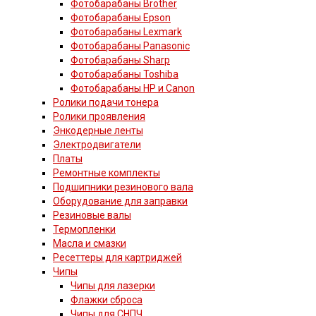
Фотобарабаны Brother
Фотобарабаны Epson
Фотобарабаны Lexmark
Фотобарабаны Panasonic
Фотобарабаны Sharp
Фотобарабаны Toshiba
Фотобарабаны HP и Canon
Ролики подачи тонера
Ролики проявления
Энкодерные ленты
Электродвигатели
Платы
Ремонтные комплекты
Подшипники резинового вала
Оборудование для заправки
Резиновые валы
Термопленки
Масла и смазки
Ресеттеры для картриджей
Чипы
Чипы для лазерки
Флажки сброса
Чипы для СНПЧ