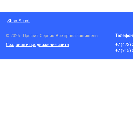
Shop-Script
© 2026 - Профит-Сервис. Все права защищены.
Телефон
Создание и продвижение сайта
+7 (473)
+7 (915)