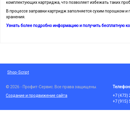
комплектующих картриджа, что позволяет избежать таких проб
В процессе заправки картридж заполняется сухим порошком и г
хранения.
Узнать более подробно информацию и получить бесплатную ко
Shop-Script
© 2026 - Профит-Сервис. Все права защищены.
Телефон
Создание и продвижение сайта
+7 (473)
+7 (915)