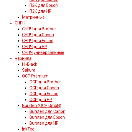
ПЗК для Epson
ПЗК для HP
Матричные
СНПЧ
СНПЧ для Brother
СНПЧ для Canon
СНПЧ для Epson
СНПЧ для HP
СНПЧ универсальные
Чернила
Hi-Black
Sakura
OCP Premium
OCP для Brother
OCP для Canon
OCP для Epson
OCP для HP
Bursten (OCP GmbH)
Bursten для Canon
Bursten для Epson
Bursten для HP
InkTec