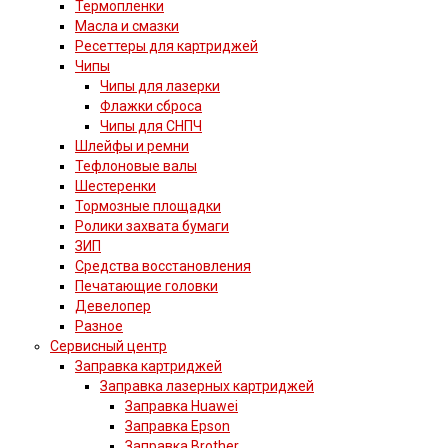
Термопленки
Масла и смазки
Ресеттеры для картриджей
Чипы
Чипы для лазерки
Флажки сброса
Чипы для СНПЧ
Шлейфы и ремни
Тефлоновые валы
Шестеренки
Тормозные площадки
Ролики захвата бумаги
ЗИП
Средства восстановления
Печатающие головки
Девелопер
Разное
Сервисный центр
Заправка картриджей
Заправка лазерных картриджей
Заправка Huawei
Заправка Epson
Заправка Brother