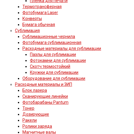
Пленка для печати
Термотрансферная
Фотобумага Laser
Конверты
Бумага обычная
Сублимация
Сублимационные чернила
Фотобумага сублимационная
Расходные материалы для сублимации
Пазлы для сублимации
Фотокамни для сублимации
Скотч термостойкий
Кружки для сублимации
Оборудование для сублимации
Расходные материалы и ЗИП
Блок лазера
Сканирующие линейки
Фотобарабаны Pantum
Тонер
Дозирующие
Ракели
Ролики заряда
Магнитные валы