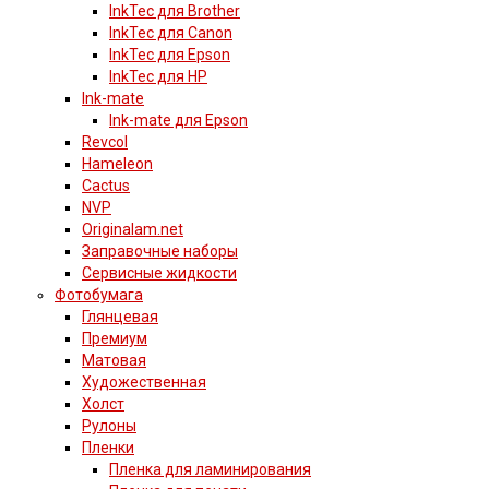
InkTec для Brother
InkTec для Canon
InkTec для Epson
InkTec для HP
Ink-mate
Ink-mate для Epson
Revcol
Hameleon
Cactus
NVP
Originalam.net
Заправочные наборы
Сервисные жидкости
Фотобумага
Глянцевая
Премиум
Матовая
Художественная
Холст
Рулоны
Пленки
Пленка для ламинирования