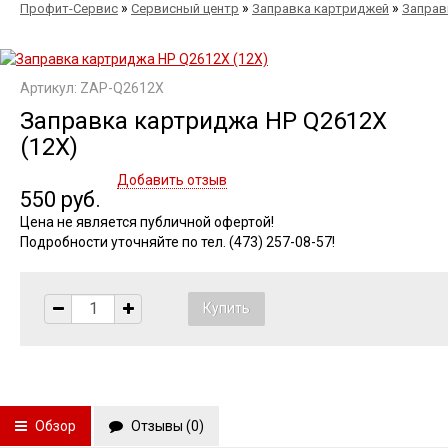
»
»
»
Профит-Сервис
Сервисный центр
Заправка картриджей
Заправ
Артикул: ZAP-Q2612X
Заправка картриджа HP Q2612X
(12X)
Добавить отзыв
550 руб.
Цена не является публичной офертой!
Подробности уточняйте по тел. (473) 257-08-57!
Обзор
Отзывы (
0
)