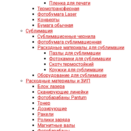
Пленка для печати
Термотрансферная
Фотобумага Laser
Конверты
Бумага обычная
Сублимация
Сублимационные чернила
Фотобумага сублимационная
Расходные материалы для сублимации
Пазлы для сублимации
Фотокамни для сублимации
Скотч термостойкий
Кружки для сублимации
Оборудование для сублимации
Расходные материалы и ЗИП
Блок лазера
Сканирующие линейки
Фотобарабаны Pantum
Тонер
Дозирующие
Ракели
Ролики заряда
Магнитные валы
Фотобарабаны