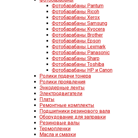
Фотобарабаны Pantum
Фотобарабаны Ricoh
Фотобарабаны Xerox
Фотобарабаны Samsung
Фотобарабаны Kyocera
Фотобарабаны Brother
Фотобарабаны Epson
Фотобарабаны Lexmark
Фотобарабаны Panasonic
Фотобарабаны Sharp
Фотобарабаны Toshiba
Фотобарабаны HP и Canon
Ролики подачи тонера
Ролики проявления
Энкодерные ленты
Электродвигатели
Платы
Ремонтные комплекты
Подшипники резинового вала
Оборудование для заправки
Резиновые валы
Термопленки
Масла и смазки