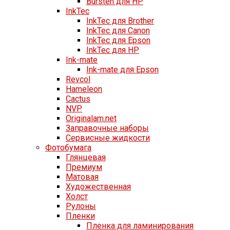
Bursten для HP
InkTec
InkTec для Brother
InkTec для Canon
InkTec для Epson
InkTec для HP
Ink-mate
Ink-mate для Epson
Revcol
Hameleon
Cactus
NVP
Originalam.net
Заправочные наборы
Сервисные жидкости
Фотобумага
Глянцевая
Премиум
Матовая
Художественная
Холст
Рулоны
Пленки
Пленка для ламинирования