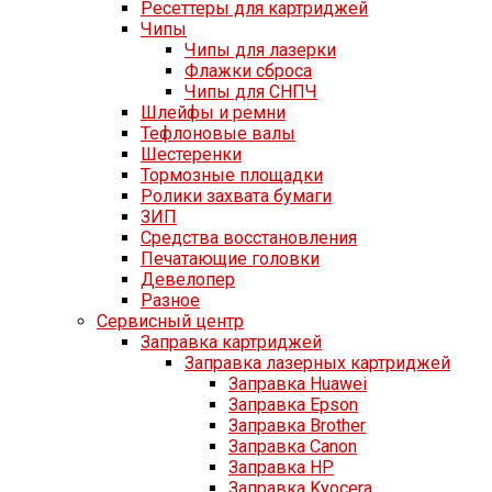
Ресеттеры для картриджей
Чипы
Чипы для лазерки
Флажки сброса
Чипы для СНПЧ
Шлейфы и ремни
Тефлоновые валы
Шестеренки
Тормозные площадки
Ролики захвата бумаги
ЗИП
Средства восстановления
Печатающие головки
Девелопер
Разное
Сервисный центр
Заправка картриджей
Заправка лазерных картриджей
Заправка Huawei
Заправка Epson
Заправка Brother
Заправка Canon
Заправка HP
Заправка Kyocera