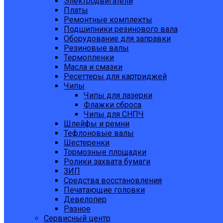
Электродвигатели
Платы
Ремонтные комплекты
Подшипники резинового вала
Оборудование для заправки
Резиновые валы
Термопленки
Масла и смазки
Ресеттеры для картриджей
Чипы
Чипы для лазерки
Флажки сброса
Чипы для СНПЧ
Шлейфы и ремни
Тефлоновые валы
Шестеренки
Тормозные площадки
Ролики захвата бумаги
ЗИП
Средства восстановления
Печатающие головки
Девелопер
Разное
Сервисный центр