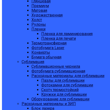
Глянцевая
Премиум
Матовая
Художественная
Холст
Рулоны
Пленки
Пленка для ламинирования
Пленка для печати
Термотрансферная
Фотобумага Laser
Конверты
Бумага обычная
Сублимация
Сублимационные чернила
Фотобумага сублимационная
Расходные материалы для сублимации
Пазлы для сублимации
Фотокамни для сублимации
Скотч термостойкий
Кружки для сублимации
Оборудование для сублимации
Расходные материалы и ЗИП
Блок лазера