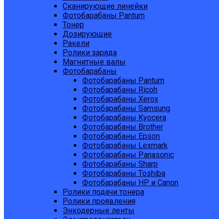
Сканирующие линейки
Фотобарабаны Pantum
Тонер
Дозирующие
Ракели
Ролики заряда
Магнитные валы
Фотобарабаны
Фотобарабаны Pantum
Фотобарабаны Ricoh
Фотобарабаны Xerox
Фотобарабаны Samsung
Фотобарабаны Kyocera
Фотобарабаны Brother
Фотобарабаны Epson
Фотобарабаны Lexmark
Фотобарабаны Panasonic
Фотобарабаны Sharp
Фотобарабаны Toshiba
Фотобарабаны HP и Canon
Ролики подачи тонера
Ролики проявления
Энкодерные ленты