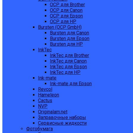
OCP для Brother
OCP для Canon
OCP для Epson
OCP для HP
Bursten (OCP GmbH)
Bursten для Canon
Bursten для Epson
Bursten для HP
InkTec
InkTec для Brother
InkTec для Canon
InkTec для Epson
InkTec для HP
Ink-mate
Ink-mate для Epson
Revcol
Hameleon
Cactus
NVP
Originalam.net
Заправочные наборы
Сервисные жидкости
Фотобумага