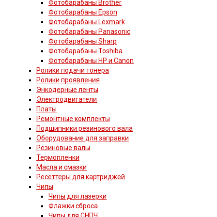
Фотобарабаны Brother
Фотобарабаны Epson
Фотобарабаны Lexmark
Фотобарабаны Panasonic
Фотобарабаны Sharp
Фотобарабаны Toshiba
Фотобарабаны HP и Canon
Ролики подачи тонера
Ролики проявления
Энкодерные ленты
Электродвигатели
Платы
Ремонтные комплекты
Подшипники резинового вала
Оборудование для заправки
Резиновые валы
Термопленки
Масла и смазки
Ресеттеры для картриджей
Чипы
Чипы для лазерки
Флажки сброса
Чипы для СНПЧ