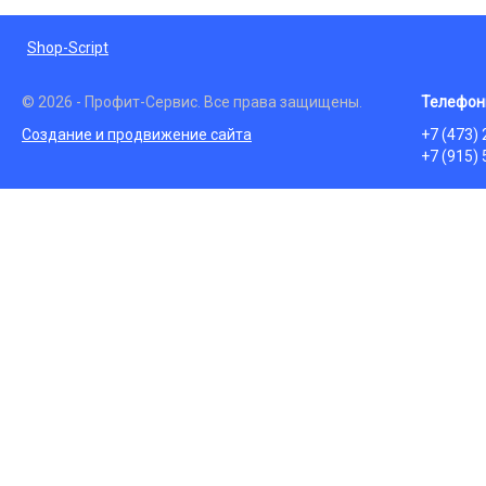
Shop-Script
© 2026 - Профит-Сервис. Все права защищены.
Телефон
Создание и продвижение сайта
+7 (473)
+7 (915)