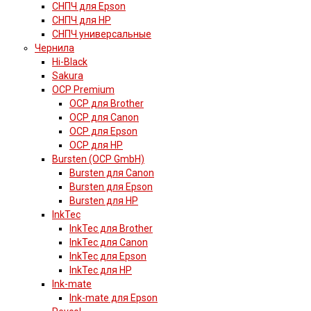
СНПЧ для Epson
СНПЧ для HP
СНПЧ универсальные
Чернила
Hi-Black
Sakura
OCP Premium
OCP для Brother
OCP для Canon
OCP для Epson
OCP для HP
Bursten (OCP GmbH)
Bursten для Canon
Bursten для Epson
Bursten для HP
InkTec
InkTec для Brother
InkTec для Canon
InkTec для Epson
InkTec для HP
Ink-mate
Ink-mate для Epson