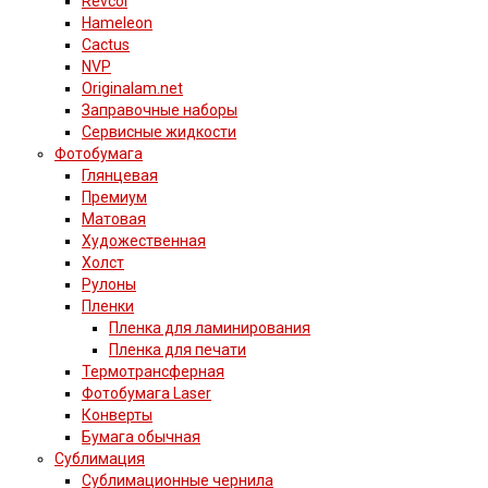
Revcol
Hameleon
Cactus
NVP
Originalam.net
Заправочные наборы
Сервисные жидкости
Фотобумага
Глянцевая
Премиум
Матовая
Художественная
Холст
Рулоны
Пленки
Пленка для ламинирования
Пленка для печати
Термотрансферная
Фотобумага Laser
Конверты
Бумага обычная
Сублимация
Сублимационные чернила