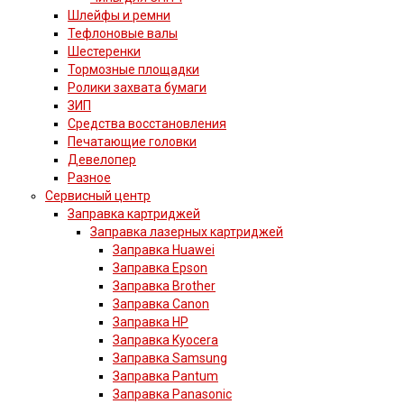
Шлейфы и ремни
Тефлоновые валы
Шестеренки
Тормозные площадки
Ролики захвата бумаги
ЗИП
Средства восстановления
Печатающие головки
Девелопер
Разное
Сервисный центр
Заправка картриджей
Заправка лазерных картриджей
Заправка Huawei
Заправка Epson
Заправка Brother
Заправка Canon
Заправка HP
Заправка Kyocera
Заправка Samsung
Заправка Pantum
Заправка Panasonic