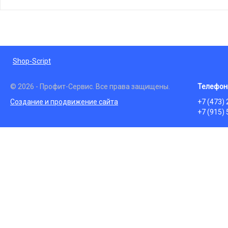
Shop-Script
© 2026 - Профит-Сервис. Все права защищены.
Телефон
Создание и продвижение сайта
+7 (473)
+7 (915)