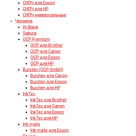
СНПЧ для Epson
СНПЧ для HP
СНПЧ универсальные
Чернила
Hi-Black
Sakura
OCP Premium
OCP для Brother
OCP для Canon
OCP для Epson
OCP для HP
Bursten (OCP GmbH)
Bursten для Canon
Bursten для Epson
Bursten для HP
InkTec
InkTec для Brother
InkTec для Canon
InkTec для Epson
InkTec для HP
Ink-mate
Ink-mate для Epson