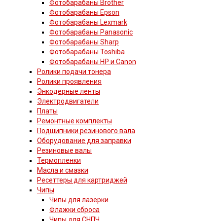
Фотобарабаны Brother
Фотобарабаны Epson
Фотобарабаны Lexmark
Фотобарабаны Panasonic
Фотобарабаны Sharp
Фотобарабаны Toshiba
Фотобарабаны HP и Canon
Ролики подачи тонера
Ролики проявления
Энкодерные ленты
Электродвигатели
Платы
Ремонтные комплекты
Подшипники резинового вала
Оборудование для заправки
Резиновые валы
Термопленки
Масла и смазки
Ресеттеры для картриджей
Чипы
Чипы для лазерки
Флажки сброса
Чипы для СНПЧ