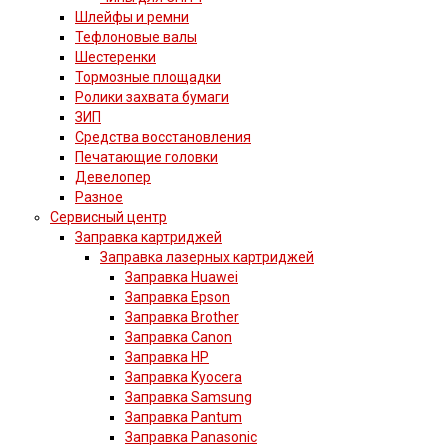
Шлейфы и ремни
Тефлоновые валы
Шестеренки
Тормозные площадки
Ролики захвата бумаги
ЗИП
Средства восстановления
Печатающие головки
Девелопер
Разное
Сервисный центр
Заправка картриджей
Заправка лазерных картриджей
Заправка Huawei
Заправка Epson
Заправка Brother
Заправка Canon
Заправка HP
Заправка Kyocera
Заправка Samsung
Заправка Pantum
Заправка Panasonic