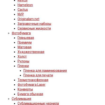
Revcol
Hameleon
Cactus
NVP
Originalam.net
Заправочные наборы
Сервисные жидкости
Фотобумага
Глянцевая
Премиум
Матовая
Художественная
Холст
Рулоны
Пленки
Пленка для ламинирования
Пленка для печати
Термотрансферная
Фотобумага Laser
Конверты
Бумага обычная
Сублимация
Сублимационные чернила