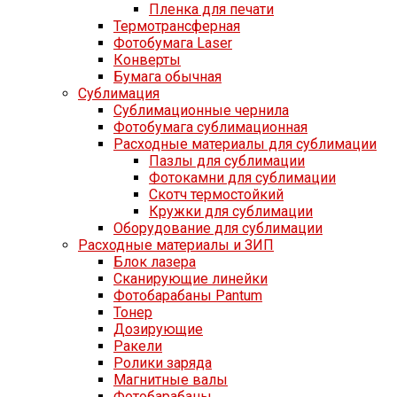
Пленка для печати
Термотрансферная
Фотобумага Laser
Конверты
Бумага обычная
Сублимация
Сублимационные чернила
Фотобумага сублимационная
Расходные материалы для сублимации
Пазлы для сублимации
Фотокамни для сублимации
Скотч термостойкий
Кружки для сублимации
Оборудование для сублимации
Расходные материалы и ЗИП
Блок лазера
Сканирующие линейки
Фотобарабаны Pantum
Тонер
Дозирующие
Ракели
Ролики заряда
Магнитные валы
Фотобарабаны