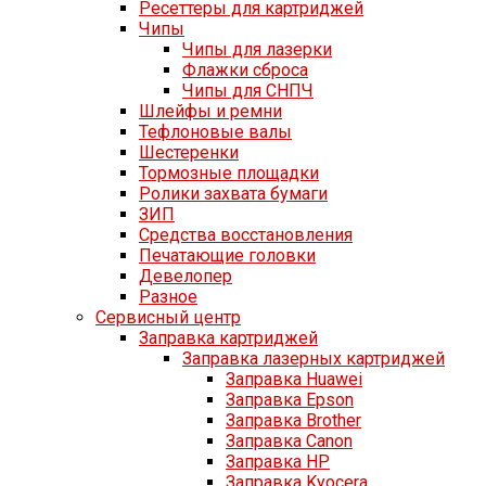
Ресеттеры для картриджей
Чипы
Чипы для лазерки
Флажки сброса
Чипы для СНПЧ
Шлейфы и ремни
Тефлоновые валы
Шестеренки
Тормозные площадки
Ролики захвата бумаги
ЗИП
Средства восстановления
Печатающие головки
Девелопер
Разное
Сервисный центр
Заправка картриджей
Заправка лазерных картриджей
Заправка Huawei
Заправка Epson
Заправка Brother
Заправка Canon
Заправка HP
Заправка Kyocera