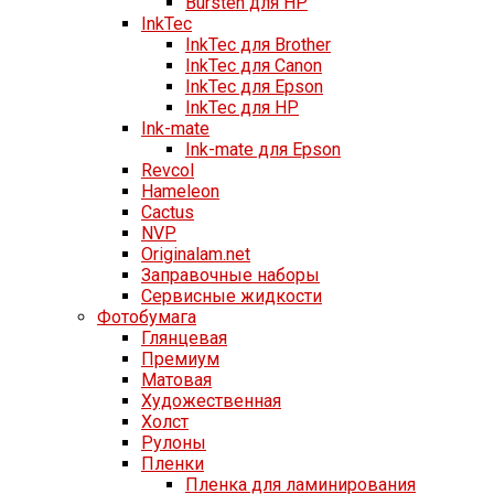
Bursten для HP
InkTec
InkTec для Brother
InkTec для Canon
InkTec для Epson
InkTec для HP
Ink-mate
Ink-mate для Epson
Revcol
Hameleon
Cactus
NVP
Originalam.net
Заправочные наборы
Сервисные жидкости
Фотобумага
Глянцевая
Премиум
Матовая
Художественная
Холст
Рулоны
Пленки
Пленка для ламинирования