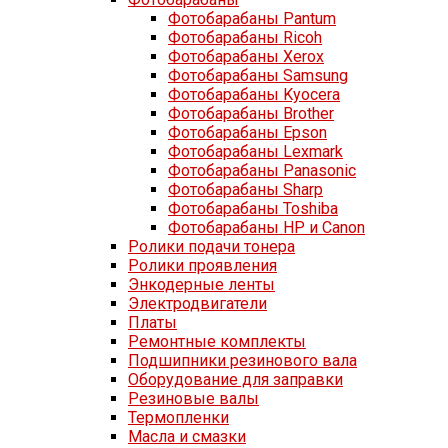
Фотобарабаны Pantum
Фотобарабаны Ricoh
Фотобарабаны Xerox
Фотобарабаны Samsung
Фотобарабаны Kyocera
Фотобарабаны Brother
Фотобарабаны Epson
Фотобарабаны Lexmark
Фотобарабаны Panasonic
Фотобарабаны Sharp
Фотобарабаны Toshiba
Фотобарабаны HP и Canon
Ролики подачи тонера
Ролики проявления
Энкодерные ленты
Электродвигатели
Платы
Ремонтные комплекты
Подшипники резинового вала
Оборудование для заправки
Резиновые валы
Термопленки
Масла и смазки