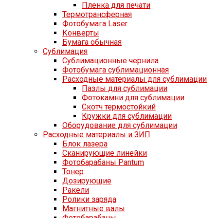
Пленка для печати
Термотрансферная
Фотобумага Laser
Конверты
Бумага обычная
Сублимация
Сублимационные чернила
Фотобумага сублимационная
Расходные материалы для сублимации
Пазлы для сублимации
Фотокамни для сублимации
Скотч термостойкий
Кружки для сублимации
Оборудование для сублимации
Расходные материалы и ЗИП
Блок лазера
Сканирующие линейки
Фотобарабаны Pantum
Тонер
Дозирующие
Ракели
Ролики заряда
Магнитные валы
Фотобарабаны