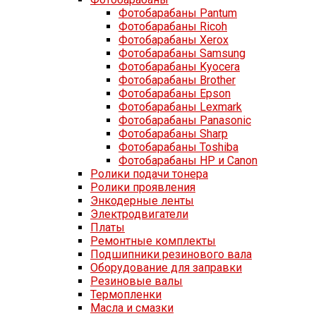
Фотобарабаны Pantum
Фотобарабаны Ricoh
Фотобарабаны Xerox
Фотобарабаны Samsung
Фотобарабаны Kyocera
Фотобарабаны Brother
Фотобарабаны Epson
Фотобарабаны Lexmark
Фотобарабаны Panasonic
Фотобарабаны Sharp
Фотобарабаны Toshiba
Фотобарабаны HP и Canon
Ролики подачи тонера
Ролики проявления
Энкодерные ленты
Электродвигатели
Платы
Ремонтные комплекты
Подшипники резинового вала
Оборудование для заправки
Резиновые валы
Термопленки
Масла и смазки