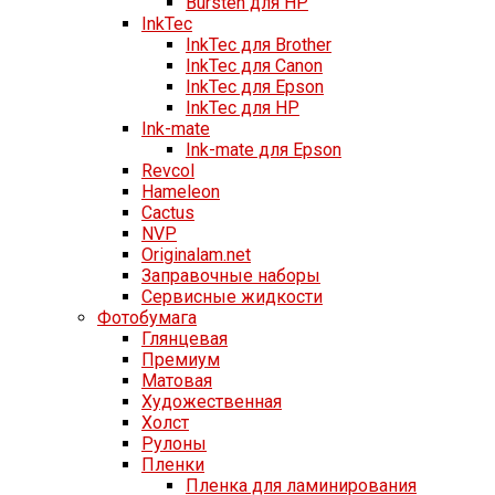
Bursten для HP
InkTec
InkTec для Brother
InkTec для Canon
InkTec для Epson
InkTec для HP
Ink-mate
Ink-mate для Epson
Revcol
Hameleon
Cactus
NVP
Originalam.net
Заправочные наборы
Сервисные жидкости
Фотобумага
Глянцевая
Премиум
Матовая
Художественная
Холст
Рулоны
Пленки
Пленка для ламинирования