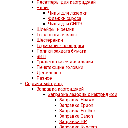
Ресеттеры для картриджей
Чипы
Чипы для лазерки
Флажки сброса
Чипы для СНПЧ
Шлейфы и ремни
Тефлоновые валы
Шестеренки
Тормозные площадки
Ролики захвата бумаги
ЗИП
Средства восстановления
Печатающие головки
Девелопер
Разное
Сервисный центр
Заправка картриджей
Заправка лазерных картриджей
Заправка Huawei
Заправка Epson
Заправка Brother
Заправка Canon
Заправка HP
Заправка Kyocera