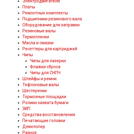
Электродвигатели
Платы
Ремонтные комплекты
Подшипники резинового вала
Оборудование для заправки
Резиновые валы
Термопленки
Масла и смазки
Ресеттеры для картриджей
Чипы
Чипы для лазерки
Флажки сброса
Чипы для СНПЧ
Шлейфы и ремни
Тефлоновые валы
Шестеренки
Тормозные площадки
Ролики захвата бумаги
ЗИП
Средства восстановления
Печатающие головки
Девелопер
Разное