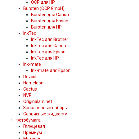
OCP для HP
Bursten (OCP GmbH)
Bursten для Canon
Bursten для Epson
Bursten для HP
InkTec
InkTec для Brother
InkTec для Canon
InkTec для Epson
InkTec для HP
Ink-mate
Ink-mate для Epson
Revcol
Hameleon
Cactus
NVP
Originalam.net
Заправочные наборы
Сервисные жидкости
Фотобумага
Глянцевая
Премиум
Матовая