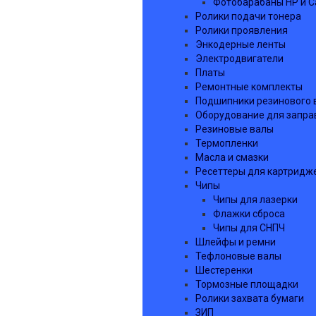
Фотобарабаны HP и C
Ролики подачи тонера
Ролики проявления
Энкодерные ленты
Электродвигатели
Платы
Ремонтные комплекты
Подшипники резинового 
Оборудование для запра
Резиновые валы
Термопленки
Масла и смазки
Ресеттеры для картридж
Чипы
Чипы для лазерки
Флажки сброса
Чипы для СНПЧ
Шлейфы и ремни
Тефлоновые валы
Шестеренки
Тормозные площадки
Ролики захвата бумаги
ЗИП