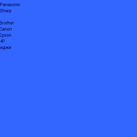
Panasonic
Sharp
Brother
 Canon
Epson
 HP
риджи