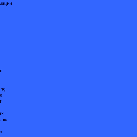
имации
m
ung
ra
r
rk
nic
a