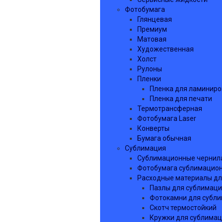
Фотобумага
Глянцевая
Премиум
Матовая
Художественная
Холст
Рулоны
Пленки
Пленка для ламинир
Пленка для печати
Термотрансферная
Фотобумага Laser
Конверты
Бумага обычная
Сублимация
Сублимационные чернил
Фотобумага сублимацио
Расходные материалы дл
Пазлы для сублимац
Фотокамни для субл
Скотч термостойкий
Кружки для сублима