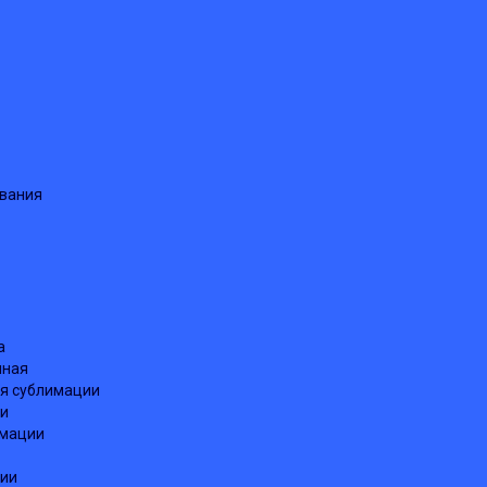
ования
а
нная
я сублимации
ии
имации
ции