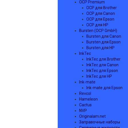
OCP Premium
OCP для Brother
OCP для Canon
OCP для Epson
OCP для HP
Bursten (OCP GmbH)
Bursten для Canon
Bursten для Epson
Bursten для HP
InkTec
InkTec для Brother
InkTec для Canon
InkTec для Epson
InkTec для HP
Ink-mate
Ink-mate для Epson
Revcol
Hameleon
Cactus
NVP
Originalam.net
Заправочные наборы
Сервисные жидкости