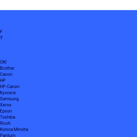
У
ФУ
OKI
Brother
 Canon
 HP
 HP-Canon
Kyocera
 Samsung
Xerox
 Epson
Toshiba
Ricoh
onica Minolta
 Pantum