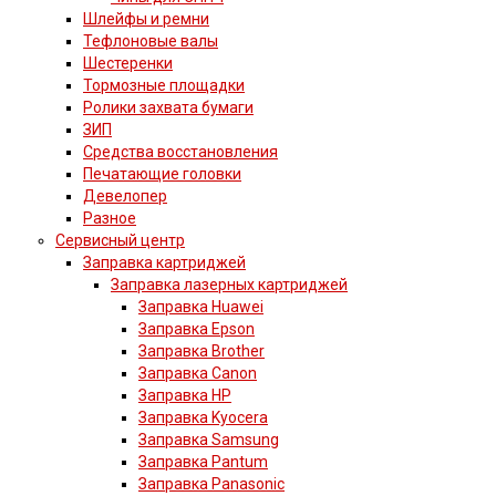
Шлейфы и ремни
Тефлоновые валы
Шестеренки
Тормозные площадки
Ролики захвата бумаги
ЗИП
Средства восстановления
Печатающие головки
Девелопер
Разное
Сервисный центр
Заправка картриджей
Заправка лазерных картриджей
Заправка Huawei
Заправка Epson
Заправка Brother
Заправка Canon
Заправка HP
Заправка Kyocera
Заправка Samsung
Заправка Pantum
Заправка Panasonic