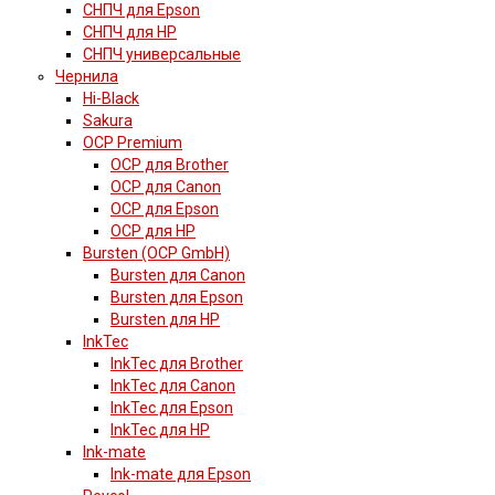
СНПЧ для Epson
СНПЧ для HP
СНПЧ универсальные
Чернила
Hi-Black
Sakura
OCP Premium
OCP для Brother
OCP для Canon
OCP для Epson
OCP для HP
Bursten (OCP GmbH)
Bursten для Canon
Bursten для Epson
Bursten для HP
InkTec
InkTec для Brother
InkTec для Canon
InkTec для Epson
InkTec для HP
Ink-mate
Ink-mate для Epson