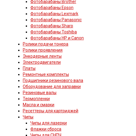
Фотобарабаны Brother
Фотобарабаны Epson
Фотобарабаны Lexmark
Фотобарабаны Panasonic
Фотобарабаны Sharp
Фотобарабаны Toshiba
Фотобарабаны HP и Canon
Ролики подачи тонера
Ролики проявления
Энкодерные ленты
Электродвигатели
Платы
Ремонтные комплекты
Подшипники резинового вала
Оборудование для заправки
Резиновые валы
Термопленки
Масла и смазки
Ресеттеры для картриджей
Чипы
Чипы для лазерки
Флажки сброса
Чипы для СНПЧ