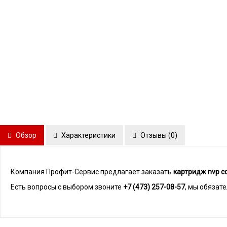
Обзор
Характеристики
Отзывы (
0
)
Компания Профит-Сервис предлагает заказать
картридж nvp с
Есть вопросы с выбором звоните
+7 (473) 257-08-57
, мы обязат