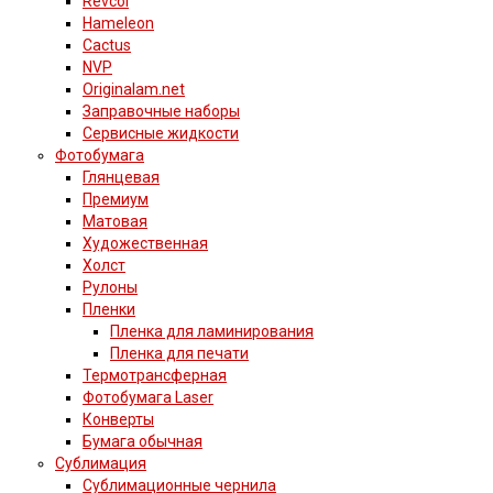
Revcol
Hameleon
Cactus
NVP
Originalam.net
Заправочные наборы
Сервисные жидкости
Фотобумага
Глянцевая
Премиум
Матовая
Художественная
Холст
Рулоны
Пленки
Пленка для ламинирования
Пленка для печати
Термотрансферная
Фотобумага Laser
Конверты
Бумага обычная
Сублимация
Сублимационные чернила