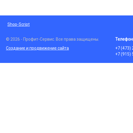
Shop-Script
© 2026 - Профит-Сервис. Все права защищены.
Телефон
Создание и продвижение сайта
+7 (473)
+7 (915)