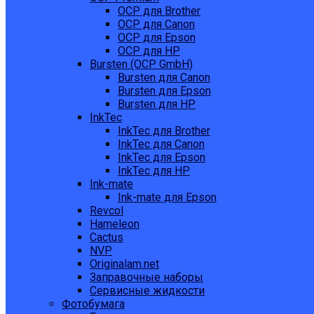
OCP для Brother
OCP для Canon
OCP для Epson
OCP для HP
Bursten (OCP GmbH)
Bursten для Canon
Bursten для Epson
Bursten для HP
InkTec
InkTec для Brother
InkTec для Canon
InkTec для Epson
InkTec для HP
Ink-mate
Ink-mate для Epson
Revcol
Hameleon
Cactus
NVP
Originalam.net
Заправочные наборы
Сервисные жидкости
Фотобумага