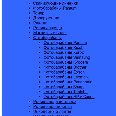
Сканирующие линейки
Фотобарабаны Pantum
Тонер
Дозирующие
Ракели
Ролики заряда
Магнитные валы
Фотобарабаны
Фотобарабаны Pantum
Фотобарабаны Ricoh
Фотобарабаны Xerox
Фотобарабаны Samsung
Фотобарабаны Kyocera
Фотобарабаны Brother
Фотобарабаны Epson
Фотобарабаны Lexmark
Фотобарабаны Panasonic
Фотобарабаны Sharp
Фотобарабаны Toshiba
Фотобарабаны HP и Canon
Ролики подачи тонера
Ролики проявления
Энкодерные ленты