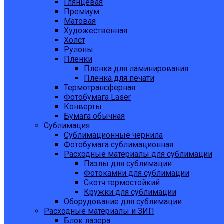
Глянцевая
Премиум
Матовая
Художественная
Холст
Рулоны
Пленки
Пленка для ламинирования
Пленка для печати
Термотрансферная
Фотобумага Laser
Конверты
Бумага обычная
Сублимация
Сублимационные чернила
Фотобумага сублимационная
Расходные материалы для сублимации
Пазлы для сублимации
Фотокамни для сублимации
Скотч термостойкий
Кружки для сублимации
Оборудование для сублимации
Расходные материалы и ЗИП
Блок лазера