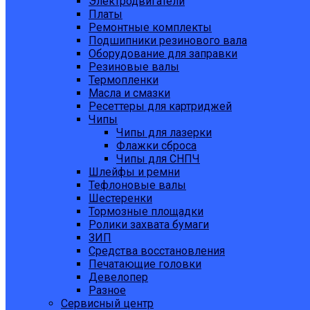
Электродвигатели
Платы
Ремонтные комплекты
Подшипники резинового вала
Оборудование для заправки
Резиновые валы
Термопленки
Масла и смазки
Ресеттеры для картриджей
Чипы
Чипы для лазерки
Флажки сброса
Чипы для СНПЧ
Шлейфы и ремни
Тефлоновые валы
Шестеренки
Тормозные площадки
Ролики захвата бумаги
ЗИП
Средства восстановления
Печатающие головки
Девелопер
Разное
Сервисный центр