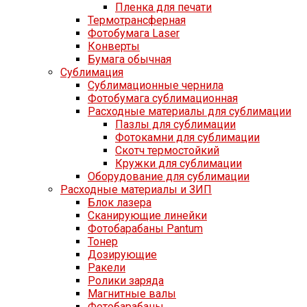
Пленка для печати
Термотрансферная
Фотобумага Laser
Конверты
Бумага обычная
Сублимация
Сублимационные чернила
Фотобумага сублимационная
Расходные материалы для сублимации
Пазлы для сублимации
Фотокамни для сублимации
Скотч термостойкий
Кружки для сублимации
Оборудование для сублимации
Расходные материалы и ЗИП
Блок лазера
Сканирующие линейки
Фотобарабаны Pantum
Тонер
Дозирующие
Ракели
Ролики заряда
Магнитные валы
Фотобарабаны