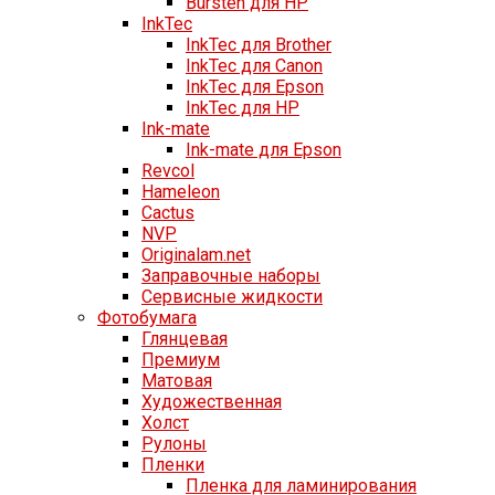
Bursten для HP
InkTec
InkTec для Brother
InkTec для Canon
InkTec для Epson
InkTec для HP
Ink-mate
Ink-mate для Epson
Revcol
Hameleon
Cactus
NVP
Originalam.net
Заправочные наборы
Сервисные жидкости
Фотобумага
Глянцевая
Премиум
Матовая
Художественная
Холст
Рулоны
Пленки
Пленка для ламинирования