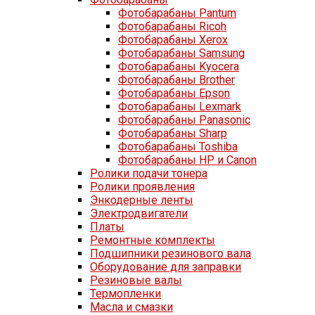
Фотобарабаны Pantum
Фотобарабаны Ricoh
Фотобарабаны Xerox
Фотобарабаны Samsung
Фотобарабаны Kyocera
Фотобарабаны Brother
Фотобарабаны Epson
Фотобарабаны Lexmark
Фотобарабаны Panasonic
Фотобарабаны Sharp
Фотобарабаны Toshiba
Фотобарабаны HP и Canon
Ролики подачи тонера
Ролики проявления
Энкодерные ленты
Электродвигатели
Платы
Ремонтные комплекты
Подшипники резинового вала
Оборудование для заправки
Резиновые валы
Термопленки
Масла и смазки