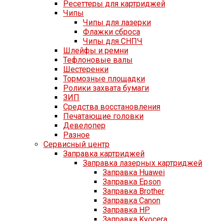
Ресеттеры для картриджей
Чипы
Чипы для лазерки
Флажки сброса
Чипы для СНПЧ
Шлейфы и ремни
Тефлоновые валы
Шестеренки
Тормозные площадки
Ролики захвата бумаги
ЗИП
Средства восстановления
Печатающие головки
Девелопер
Разное
Сервисный центр
Заправка картриджей
Заправка лазерных картриджей
Заправка Huawei
Заправка Epson
Заправка Brother
Заправка Canon
Заправка HP
Заправка Kyocera