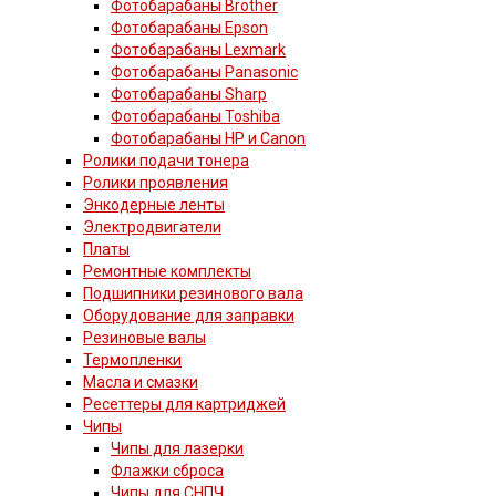
Фотобарабаны Brother
Фотобарабаны Epson
Фотобарабаны Lexmark
Фотобарабаны Panasonic
Фотобарабаны Sharp
Фотобарабаны Toshiba
Фотобарабаны HP и Canon
Ролики подачи тонера
Ролики проявления
Энкодерные ленты
Электродвигатели
Платы
Ремонтные комплекты
Подшипники резинового вала
Оборудование для заправки
Резиновые валы
Термопленки
Масла и смазки
Ресеттеры для картриджей
Чипы
Чипы для лазерки
Флажки сброса
Чипы для СНПЧ