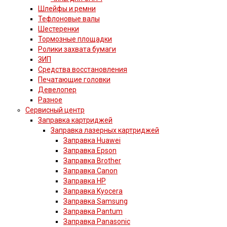
Шлейфы и ремни
Тефлоновые валы
Шестеренки
Тормозные площадки
Ролики захвата бумаги
ЗИП
Средства восстановления
Печатающие головки
Девелопер
Разное
Сервисный центр
Заправка картриджей
Заправка лазерных картриджей
Заправка Huawei
Заправка Epson
Заправка Brother
Заправка Canon
Заправка HP
Заправка Kyocera
Заправка Samsung
Заправка Pantum
Заправка Panasonic