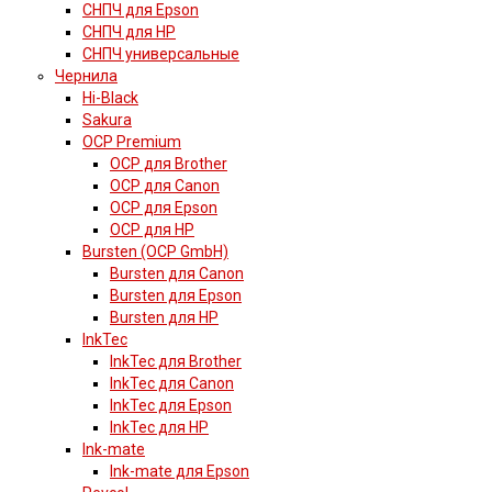
СНПЧ для Epson
СНПЧ для HP
СНПЧ универсальные
Чернила
Hi-Black
Sakura
OCP Premium
OCP для Brother
OCP для Canon
OCP для Epson
OCP для HP
Bursten (OCP GmbH)
Bursten для Canon
Bursten для Epson
Bursten для HP
InkTec
InkTec для Brother
InkTec для Canon
InkTec для Epson
InkTec для HP
Ink-mate
Ink-mate для Epson