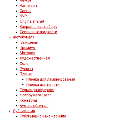
Revcol
Hameleon
Cactus
NVP
Originalam.net
Заправочные наборы
Сервисные жидкости
Фотобумага
Глянцевая
Премиум
Матовая
Художественная
Холст
Рулоны
Пленки
Пленка для ламинирования
Пленка для печати
Термотрансферная
Фотобумага Laser
Конверты
Бумага обычная
Сублимация
Сублимационные чернила