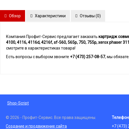
Обзор
Характеристики
Отзывы (
0
)
Компания Профит-Сервис предлагает заказать
картридж совмес
4100, 4116, 4116d, 4216f, sf-560, 565p, 750, 755p, xerox phaser 31
смотрите в характеристиках товара!
Есть вопросы с выбором звоните
+7 (473) 257-08-57
, мы обязат
Shop-Script
© 2026 - Профит-Сервис. Все права защищены.
Телефон
Создание и продвижение сайта
+7 (473)