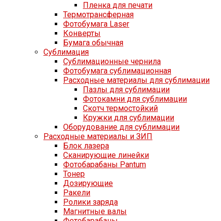
Пленка для печати
Термотрансферная
Фотобумага Laser
Конверты
Бумага обычная
Сублимация
Сублимационные чернила
Фотобумага сублимационная
Расходные материалы для сублимации
Пазлы для сублимации
Фотокамни для сублимации
Скотч термостойкий
Кружки для сублимации
Оборудование для сублимации
Расходные материалы и ЗИП
Блок лазера
Сканирующие линейки
Фотобарабаны Pantum
Тонер
Дозирующие
Ракели
Ролики заряда
Магнитные валы
Фотобарабаны