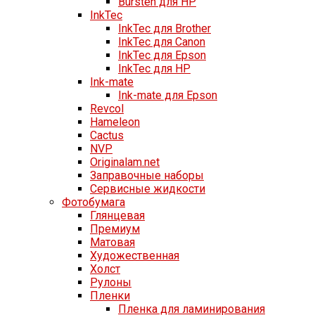
Bursten для HP
InkTec
InkTec для Brother
InkTec для Canon
InkTec для Epson
InkTec для HP
Ink-mate
Ink-mate для Epson
Revcol
Hameleon
Cactus
NVP
Originalam.net
Заправочные наборы
Сервисные жидкости
Фотобумага
Глянцевая
Премиум
Матовая
Художественная
Холст
Рулоны
Пленки
Пленка для ламинирования