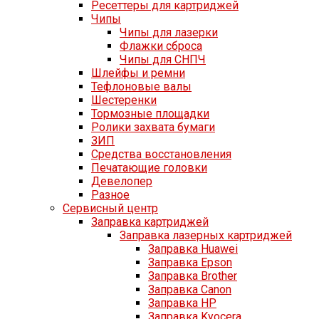
Ресеттеры для картриджей
Чипы
Чипы для лазерки
Флажки сброса
Чипы для СНПЧ
Шлейфы и ремни
Тефлоновые валы
Шестеренки
Тормозные площадки
Ролики захвата бумаги
ЗИП
Средства восстановления
Печатающие головки
Девелопер
Разное
Сервисный центр
Заправка картриджей
Заправка лазерных картриджей
Заправка Huawei
Заправка Epson
Заправка Brother
Заправка Canon
Заправка HP
Заправка Kyocera