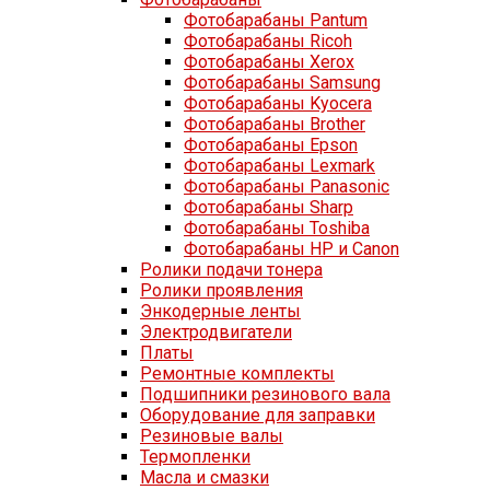
Фотобарабаны Pantum
Фотобарабаны Ricoh
Фотобарабаны Xerox
Фотобарабаны Samsung
Фотобарабаны Kyocera
Фотобарабаны Brother
Фотобарабаны Epson
Фотобарабаны Lexmark
Фотобарабаны Panasonic
Фотобарабаны Sharp
Фотобарабаны Toshiba
Фотобарабаны HP и Canon
Ролики подачи тонера
Ролики проявления
Энкодерные ленты
Электродвигатели
Платы
Ремонтные комплекты
Подшипники резинового вала
Оборудование для заправки
Резиновые валы
Термопленки
Масла и смазки