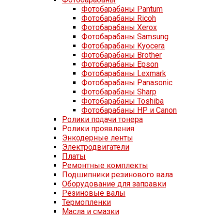
Фотобарабаны Pantum
Фотобарабаны Ricoh
Фотобарабаны Xerox
Фотобарабаны Samsung
Фотобарабаны Kyocera
Фотобарабаны Brother
Фотобарабаны Epson
Фотобарабаны Lexmark
Фотобарабаны Panasonic
Фотобарабаны Sharp
Фотобарабаны Toshiba
Фотобарабаны HP и Canon
Ролики подачи тонера
Ролики проявления
Энкодерные ленты
Электродвигатели
Платы
Ремонтные комплекты
Подшипники резинового вала
Оборудование для заправки
Резиновые валы
Термопленки
Масла и смазки