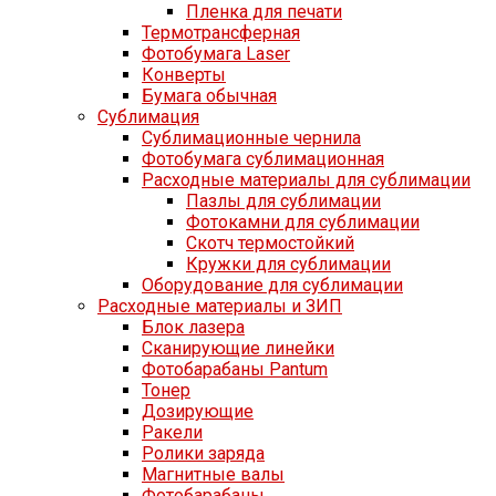
Пленка для печати
Термотрансферная
Фотобумага Laser
Конверты
Бумага обычная
Сублимация
Сублимационные чернила
Фотобумага сублимационная
Расходные материалы для сублимации
Пазлы для сублимации
Фотокамни для сублимации
Скотч термостойкий
Кружки для сублимации
Оборудование для сублимации
Расходные материалы и ЗИП
Блок лазера
Сканирующие линейки
Фотобарабаны Pantum
Тонер
Дозирующие
Ракели
Ролики заряда
Магнитные валы
Фотобарабаны