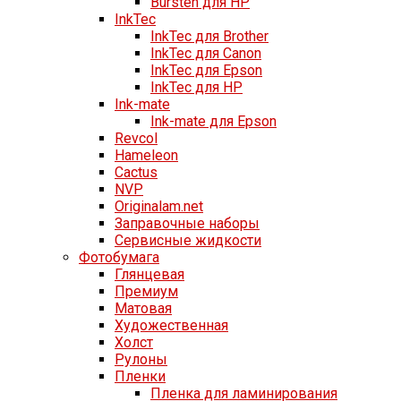
Bursten для HP
InkTec
InkTec для Brother
InkTec для Canon
InkTec для Epson
InkTec для HP
Ink-mate
Ink-mate для Epson
Revcol
Hameleon
Cactus
NVP
Originalam.net
Заправочные наборы
Сервисные жидкости
Фотобумага
Глянцевая
Премиум
Матовая
Художественная
Холст
Рулоны
Пленки
Пленка для ламинирования