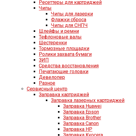
Ресеттеры для картриджей
Чипы
Чипы для лазерки
Флажки сброса
Чипы для СНПЧ
Шлейфы и ремни
Тефлоновые валы
Шестеренки
Тормозные площадки
Ролики захвата бумаги
ЗИП
Средства восстановления
Печатающие головки
Девелопер
Разное
Сервисный центр
Заправка картриджей
Заправка лазерных картриджей
Заправка Huawei
Заправка Epson
Заправка Brother
Заправка Canon
Заправка HP
Заправка Kyocera