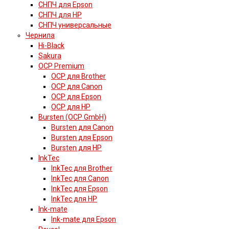
СНПЧ для Epson
СНПЧ для HP
СНПЧ универсальные
Чернила
Hi-Black
Sakura
OCP Premium
OCP для Brother
OCP для Canon
OCP для Epson
OCP для HP
Bursten (OCP GmbH)
Bursten для Canon
Bursten для Epson
Bursten для HP
InkTec
InkTec для Brother
InkTec для Canon
InkTec для Epson
InkTec для HP
Ink-mate
Ink-mate для Epson