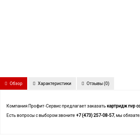
Обзор
Характеристики
Отзывы (
0
)
Компания Профит-Сервис предлагает заказать
картридж nvp с
Есть вопросы с выбором звоните
+7 (473) 257-08-57
, мы обязат