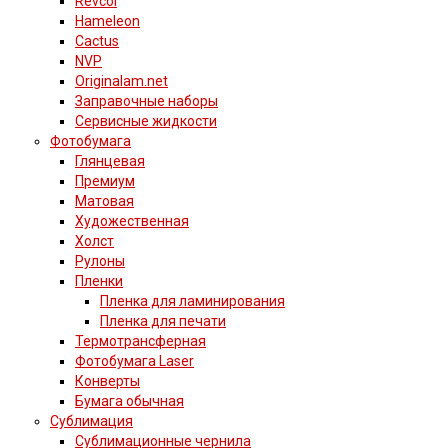
Revcol
Hameleon
Cactus
NVP
Originalam.net
Заправочные наборы
Сервисные жидкости
Фотобумага
Глянцевая
Премиум
Матовая
Художественная
Холст
Рулоны
Пленки
Пленка для ламинирования
Пленка для печати
Термотрансферная
Фотобумага Laser
Конверты
Бумага обычная
Сублимация
Сублимационные чернила