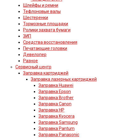
Шлейфы и ремни
Тефлоновые валы
Шестеренки
Тормозные площадки
Ролики захвата бумаги
ЗИП
Средства восстановления
Печатающие головки
Девелопер
Разное
Сервисный центр
Заправка картриджей
Заправка лазерных картриджей
Заправка Huawei
Заправка Epson
Заправка Brother
Заправка Canon
Заправка HP
Заправка Kyocera
Заправка Samsung
Заправка Pantum
Заправка Panasonic