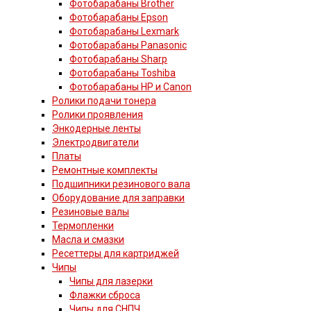
Фотобарабаны Brother
Фотобарабаны Epson
Фотобарабаны Lexmark
Фотобарабаны Panasonic
Фотобарабаны Sharp
Фотобарабаны Toshiba
Фотобарабаны HP и Canon
Ролики подачи тонера
Ролики проявления
Энкодерные ленты
Электродвигатели
Платы
Ремонтные комплекты
Подшипники резинового вала
Оборудование для заправки
Резиновые валы
Термопленки
Масла и смазки
Ресеттеры для картриджей
Чипы
Чипы для лазерки
Флажки сброса
Чипы для СНПЧ