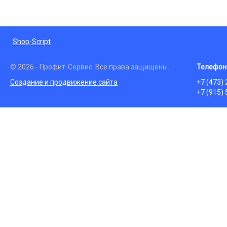
Shop-Script
© 2026 - Профит-Сервис. Все права защищены.
Телефон
Создание и продвижение сайта
+7 (473)
+7 (915)