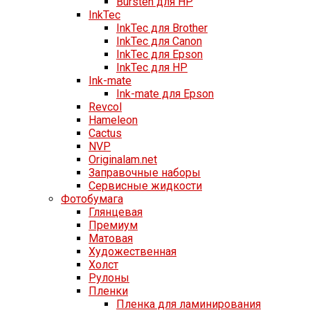
Bursten для HP
InkTec
InkTec для Brother
InkTec для Canon
InkTec для Epson
InkTec для HP
Ink-mate
Ink-mate для Epson
Revcol
Hameleon
Cactus
NVP
Originalam.net
Заправочные наборы
Сервисные жидкости
Фотобумага
Глянцевая
Премиум
Матовая
Художественная
Холст
Рулоны
Пленки
Пленка для ламинирования