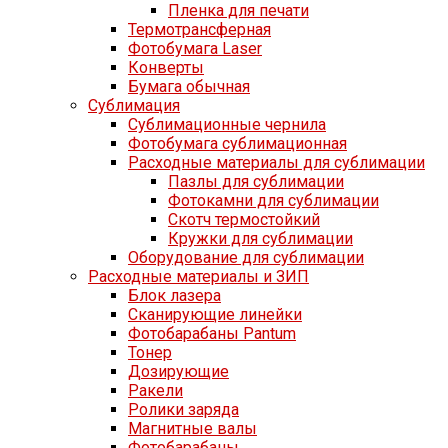
Пленка для печати
Термотрансферная
Фотобумага Laser
Конверты
Бумага обычная
Сублимация
Сублимационные чернила
Фотобумага сублимационная
Расходные материалы для сублимации
Пазлы для сублимации
Фотокамни для сублимации
Скотч термостойкий
Кружки для сублимации
Оборудование для сублимации
Расходные материалы и ЗИП
Блок лазера
Сканирующие линейки
Фотобарабаны Pantum
Тонер
Дозирующие
Ракели
Ролики заряда
Магнитные валы
Фотобарабаны