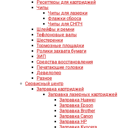
Ресеттеры для картриджей
Чипы
Чипы для лазерки
Флажки сброса
Чипы для СНПЧ
Шлейфы и ремни
Тефлоновые валы
Шестеренки
Тормозные площадки
Ролики захвата бумаги
ЗИП
Средства восстановления
Печатающие головки
Девелопер
Разное
Сервисный центр
Заправка картриджей
Заправка лазерных картриджей
Заправка Huawei
Заправка Epson
Заправка Brother
Заправка Canon
Заправка HP
Заправка Kyocera