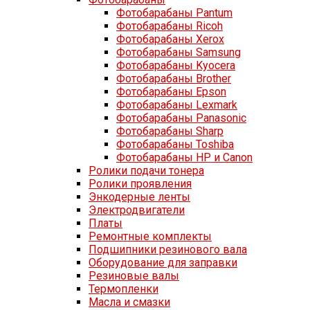
Фотобарабаны Pantum
Фотобарабаны Ricoh
Фотобарабаны Xerox
Фотобарабаны Samsung
Фотобарабаны Kyocera
Фотобарабаны Brother
Фотобарабаны Epson
Фотобарабаны Lexmark
Фотобарабаны Panasonic
Фотобарабаны Sharp
Фотобарабаны Toshiba
Фотобарабаны HP и Canon
Ролики подачи тонера
Ролики проявления
Энкодерные ленты
Электродвигатели
Платы
Ремонтные комплекты
Подшипники резинового вала
Оборудование для заправки
Резиновые валы
Термопленки
Масла и смазки