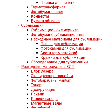
Пленка для печати
Термотрансферная
Фотобумага Laser
Конверты
Бумага обычная
Сублимация
Сублимационные чернила
Фотобумага сублимационная
Расходные материалы для сублимации
Пазлы для сублимации
Фотокамни для сублимации
Скотч термостойкий
Кружки для сублимации
Оборудование для сублимации
Расходные материалы и ЗИП
Блок лазера
Сканирующие линейки
Фотобарабаны Pantum
Тонер
Дозирующие
Ракели
Ролики заряда
Магнитные валы
Фотобарабаны