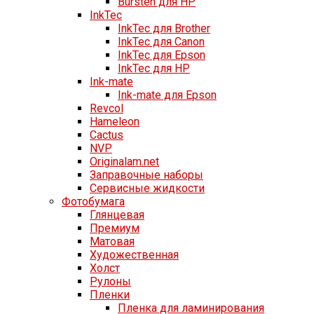
Bursten для HP
InkTec
InkTec для Brother
InkTec для Canon
InkTec для Epson
InkTec для HP
Ink-mate
Ink-mate для Epson
Revcol
Hameleon
Cactus
NVP
Originalam.net
Заправочные наборы
Сервисные жидкости
Фотобумага
Глянцевая
Премиум
Матовая
Художественная
Холст
Рулоны
Пленки
Пленка для ламинирования