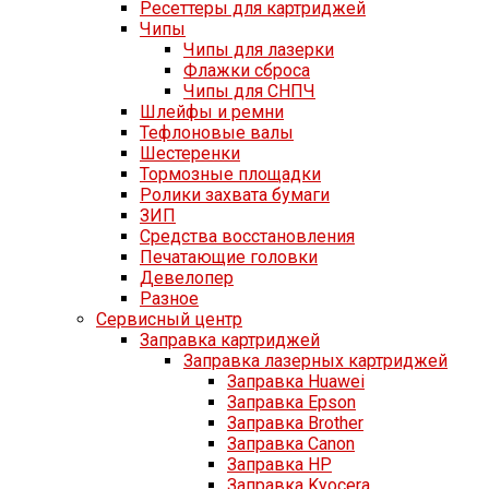
Ресеттеры для картриджей
Чипы
Чипы для лазерки
Флажки сброса
Чипы для СНПЧ
Шлейфы и ремни
Тефлоновые валы
Шестеренки
Тормозные площадки
Ролики захвата бумаги
ЗИП
Средства восстановления
Печатающие головки
Девелопер
Разное
Сервисный центр
Заправка картриджей
Заправка лазерных картриджей
Заправка Huawei
Заправка Epson
Заправка Brother
Заправка Canon
Заправка HP
Заправка Kyocera