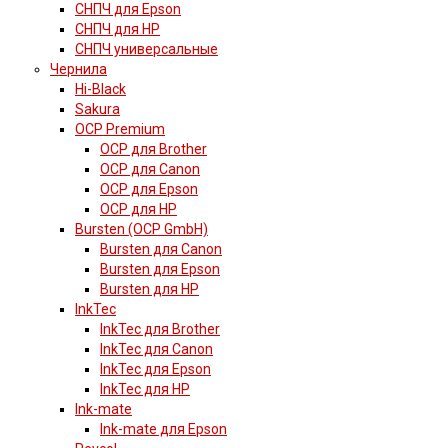
СНПЧ для Epson
СНПЧ для HP
СНПЧ универсальные
Чернила
Hi-Black
Sakura
OCP Premium
OCP для Brother
OCP для Canon
OCP для Epson
OCP для HP
Bursten (OCP GmbH)
Bursten для Canon
Bursten для Epson
Bursten для HP
InkTec
InkTec для Brother
InkTec для Canon
InkTec для Epson
InkTec для HP
Ink-mate
Ink-mate для Epson