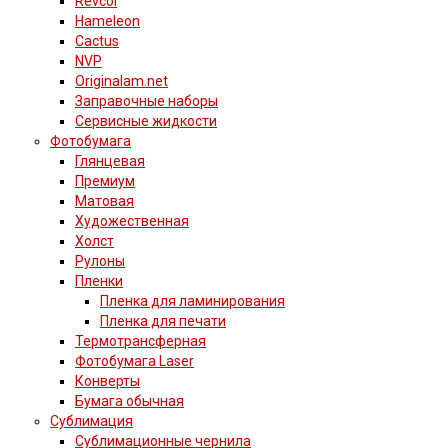
Revcol
Hameleon
Cactus
NVP
Originalam.net
Заправочные наборы
Сервисные жидкости
Фотобумага
Глянцевая
Премиум
Матовая
Художественная
Холст
Рулоны
Пленки
Пленка для ламинирования
Пленка для печати
Термотрансферная
Фотобумага Laser
Конверты
Бумага обычная
Сублимация
Сублимационные чернила