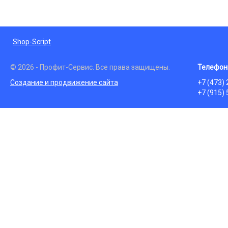
Shop-Script
© 2026 - Профит-Сервис. Все права защищены.
Телефон
Создание и продвижение сайта
+7 (473)
+7 (915)