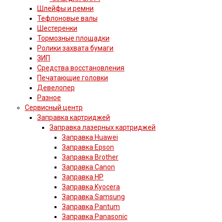
Шлейфы и ремни
Тефлоновые валы
Шестеренки
Тормозные площадки
Ролики захвата бумаги
ЗИП
Средства восстановления
Печатающие головки
Девелопер
Разное
Сервисный центр
Заправка картриджей
Заправка лазерных картриджей
Заправка Huawei
Заправка Epson
Заправка Brother
Заправка Canon
Заправка HP
Заправка Kyocera
Заправка Samsung
Заправка Pantum
Заправка Panasonic