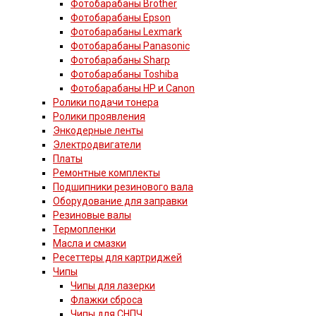
Фотобарабаны Brother
Фотобарабаны Epson
Фотобарабаны Lexmark
Фотобарабаны Panasonic
Фотобарабаны Sharp
Фотобарабаны Toshiba
Фотобарабаны HP и Canon
Ролики подачи тонера
Ролики проявления
Энкодерные ленты
Электродвигатели
Платы
Ремонтные комплекты
Подшипники резинового вала
Оборудование для заправки
Резиновые валы
Термопленки
Масла и смазки
Ресеттеры для картриджей
Чипы
Чипы для лазерки
Флажки сброса
Чипы для СНПЧ