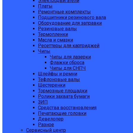
Электродвигатели
Платы
Ремонтные комплекты
Подшипники резинового вала
Оборудование для заправки
Резиновые валы
Термопленки
Масла и смазки
Ресеттеры для картриджей
Чипы
Чипы для лазерки
Флажки сброса
Чипы для СНПЧ
Шлейфы и ремни
Тефлоновые валы
Шестеренки
Тормозные площадки
Ролики захвата бумаги
ЗИП
Средства восстановления
Печатающие головки
Девелопер
Разное
Сервисный центр