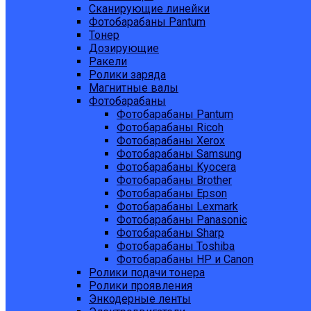
Сканирующие линейки
Фотобарабаны Pantum
Тонер
Дозирующие
Ракели
Ролики заряда
Магнитные валы
Фотобарабаны
Фотобарабаны Pantum
Фотобарабаны Ricoh
Фотобарабаны Xerox
Фотобарабаны Samsung
Фотобарабаны Kyocera
Фотобарабаны Brother
Фотобарабаны Epson
Фотобарабаны Lexmark
Фотобарабаны Panasonic
Фотобарабаны Sharp
Фотобарабаны Toshiba
Фотобарабаны HP и Canon
Ролики подачи тонера
Ролики проявления
Энкодерные ленты