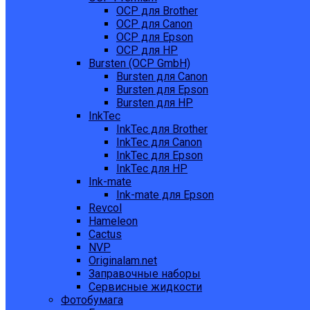
OCP для Brother
OCP для Canon
OCP для Epson
OCP для HP
Bursten (OCP GmbH)
Bursten для Canon
Bursten для Epson
Bursten для HP
InkTec
InkTec для Brother
InkTec для Canon
InkTec для Epson
InkTec для HP
Ink-mate
Ink-mate для Epson
Revcol
Hameleon
Cactus
NVP
Originalam.net
Заправочные наборы
Сервисные жидкости
Фотобумага