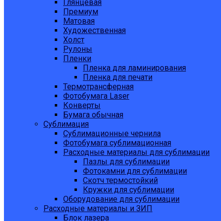
Глянцевая
Премиум
Матовая
Художественная
Холст
Рулоны
Пленки
Пленка для ламинирования
Пленка для печати
Термотрансферная
Фотобумага Laser
Конверты
Бумага обычная
Сублимация
Сублимационные чернила
Фотобумага сублимационная
Расходные материалы для сублимации
Пазлы для сублимации
Фотокамни для сублимации
Скотч термостойкий
Кружки для сублимации
Оборудование для сублимации
Расходные материалы и ЗИП
Блок лазера