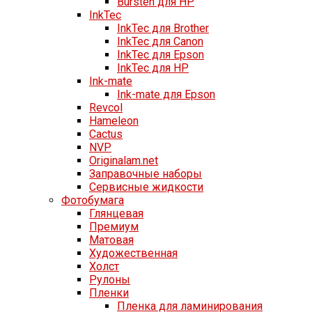
Bursten для HP
InkTec
InkTec для Brother
InkTec для Canon
InkTec для Epson
InkTec для HP
Ink-mate
Ink-mate для Epson
Revcol
Hameleon
Cactus
NVP
Originalam.net
Заправочные наборы
Сервисные жидкости
Фотобумага
Глянцевая
Премиум
Матовая
Художественная
Холст
Рулоны
Пленки
Пленка для ламинирования