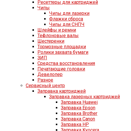
Ресеттеры для картриджей
Чипы
Чипы для лазерки
Флажки сброса
Чипы для СНПЧ
Шлейфы и ремни
Тефлоновые валы
Шестеренки
Тормозные площадки
Ролики захвата бумаги
ЗИП
Средства восстановления
Печатающие головки
Девелопер
Разное
Сервисный центр
Заправка картриджей
Заправка лазерных картриджей
Заправка Huawei
Заправка Epson
Заправка Brother
Заправка Canon
Заправка HP
Заправка Kyocera