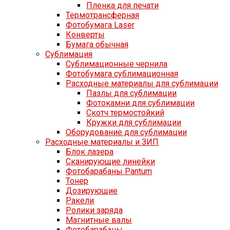
Пленка для печати
Термотрансферная
Фотобумага Laser
Конверты
Бумага обычная
Сублимация
Сублимационные чернила
Фотобумага сублимационная
Расходные материалы для сублимации
Пазлы для сублимации
Фотокамни для сублимации
Скотч термостойкий
Кружки для сублимации
Оборудование для сублимации
Расходные материалы и ЗИП
Блок лазера
Сканирующие линейки
Фотобарабаны Pantum
Тонер
Дозирующие
Ракели
Ролики заряда
Магнитные валы
Фотобарабаны