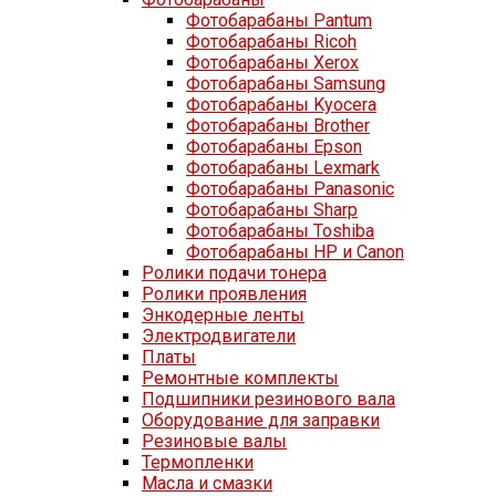
Фотобарабаны Pantum
Фотобарабаны Ricoh
Фотобарабаны Xerox
Фотобарабаны Samsung
Фотобарабаны Kyocera
Фотобарабаны Brother
Фотобарабаны Epson
Фотобарабаны Lexmark
Фотобарабаны Panasonic
Фотобарабаны Sharp
Фотобарабаны Toshiba
Фотобарабаны HP и Canon
Ролики подачи тонера
Ролики проявления
Энкодерные ленты
Электродвигатели
Платы
Ремонтные комплекты
Подшипники резинового вала
Оборудование для заправки
Резиновые валы
Термопленки
Масла и смазки