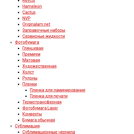
Revcol
Hameleon
Cactus
NVP
Originalam.net
Заправочные наборы
Сервисные жидкости
Фотобумага
Глянцевая
Премиум
Матовая
Художественная
Холст
Рулоны
Пленки
Пленка для ламинирования
Пленка для печати
Термотрансферная
Фотобумага Laser
Конверты
Бумага обычная
Сублимация
Сублимационные чернила