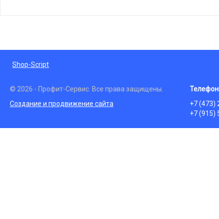
Shop-Script
© 2026 - Профит-Сервис. Все права защищены.
Телефон
Создание и продвижение сайта
+7 (473)
+7 (915)