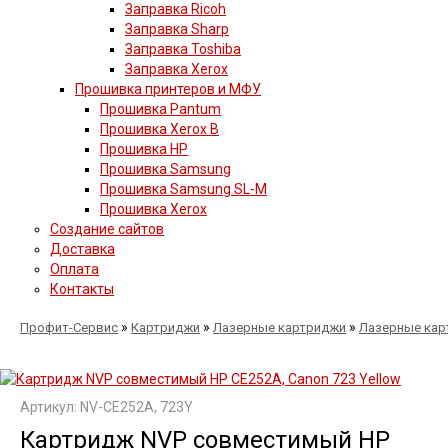
Заправка Ricoh
Заправка Sharp
Заправка Toshiba
Заправка Xerox
Прошивка принтеров и МФУ
Прошивка Pantum
Прошивка Xerox B
Прошивка HP
Прошивка Samsung
Прошивка Samsung SL-M
Прошивка Xerox
Создание сайтов
Доставка
Оплата
Контакты
»
»
»
Профит-Сервис
Картриджи
Лазерные картриджи
Лазерные кар
Артикул: NV-CE252A, 723Y
Картридж NVP совместимый HP