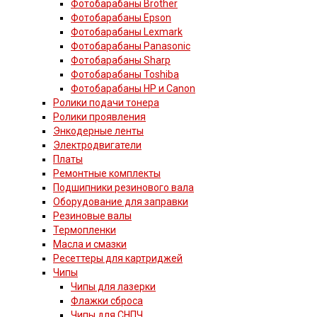
Фотобарабаны Brother
Фотобарабаны Epson
Фотобарабаны Lexmark
Фотобарабаны Panasonic
Фотобарабаны Sharp
Фотобарабаны Toshiba
Фотобарабаны HP и Canon
Ролики подачи тонера
Ролики проявления
Энкодерные ленты
Электродвигатели
Платы
Ремонтные комплекты
Подшипники резинового вала
Оборудование для заправки
Резиновые валы
Термопленки
Масла и смазки
Ресеттеры для картриджей
Чипы
Чипы для лазерки
Флажки сброса
Чипы для СНПЧ