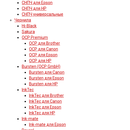
СНПЧ для Epson
СНПЧ для HP
СНПЧ универсальные
Чернила
Hi-Black
Sakura
OCP Premium
OCP для Brother
OCP для Canon
OCP для Epson
OCP для HP
Bursten (OCP GmbH)
Bursten для Canon
Bursten для Epson
Bursten для HP
InkTec
InkTec для Brother
InkTec для Canon
InkTec для Epson
InkTec для HP
Ink-mate
Ink-mate для Epson