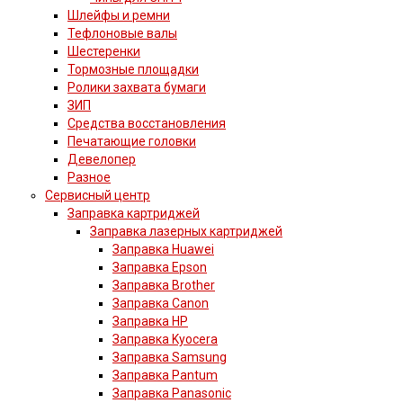
Шлейфы и ремни
Тефлоновые валы
Шестеренки
Тормозные площадки
Ролики захвата бумаги
ЗИП
Средства восстановления
Печатающие головки
Девелопер
Разное
Сервисный центр
Заправка картриджей
Заправка лазерных картриджей
Заправка Huawei
Заправка Epson
Заправка Brother
Заправка Canon
Заправка HP
Заправка Kyocera
Заправка Samsung
Заправка Pantum
Заправка Panasonic