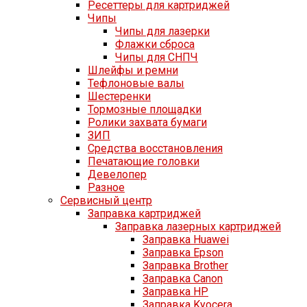
Ресеттеры для картриджей
Чипы
Чипы для лазерки
Флажки сброса
Чипы для СНПЧ
Шлейфы и ремни
Тефлоновые валы
Шестеренки
Тормозные площадки
Ролики захвата бумаги
ЗИП
Средства восстановления
Печатающие головки
Девелопер
Разное
Сервисный центр
Заправка картриджей
Заправка лазерных картриджей
Заправка Huawei
Заправка Epson
Заправка Brother
Заправка Canon
Заправка HP
Заправка Kyocera