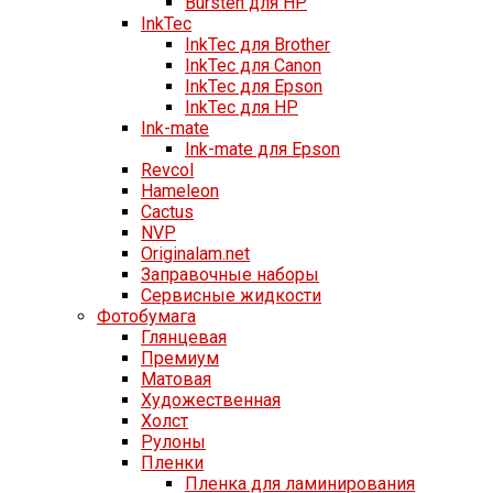
Bursten для HP
InkTec
InkTec для Brother
InkTec для Canon
InkTec для Epson
InkTec для HP
Ink-mate
Ink-mate для Epson
Revcol
Hameleon
Cactus
NVP
Originalam.net
Заправочные наборы
Сервисные жидкости
Фотобумага
Глянцевая
Премиум
Матовая
Художественная
Холст
Рулоны
Пленки
Пленка для ламинирования