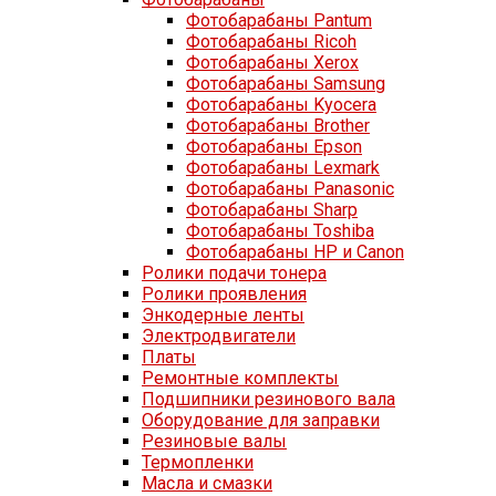
Фотобарабаны Pantum
Фотобарабаны Ricoh
Фотобарабаны Xerox
Фотобарабаны Samsung
Фотобарабаны Kyocera
Фотобарабаны Brother
Фотобарабаны Epson
Фотобарабаны Lexmark
Фотобарабаны Panasonic
Фотобарабаны Sharp
Фотобарабаны Toshiba
Фотобарабаны HP и Canon
Ролики подачи тонера
Ролики проявления
Энкодерные ленты
Электродвигатели
Платы
Ремонтные комплекты
Подшипники резинового вала
Оборудование для заправки
Резиновые валы
Термопленки
Масла и смазки