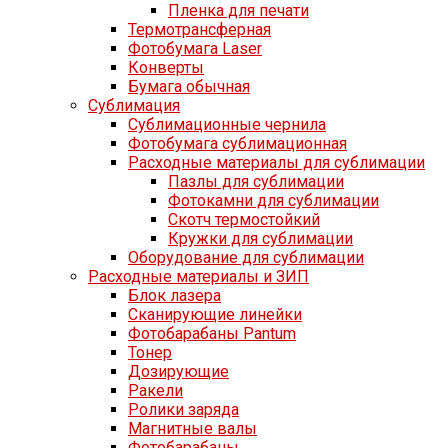
Пленка для печати
Термотрансферная
Фотобумага Laser
Конверты
Бумага обычная
Сублимация
Сублимационные чернила
Фотобумага сублимационная
Расходные материалы для сублимации
Пазлы для сублимации
Фотокамни для сублимации
Скотч термостойкий
Кружки для сублимации
Оборудование для сублимации
Расходные материалы и ЗИП
Блок лазера
Сканирующие линейки
Фотобарабаны Pantum
Тонер
Дозирующие
Ракели
Ролики заряда
Магнитные валы
Фотобарабаны