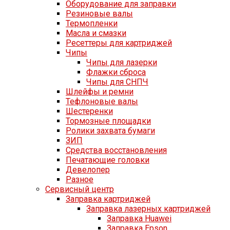
Оборудование для заправки
Резиновые валы
Термопленки
Масла и смазки
Ресеттеры для картриджей
Чипы
Чипы для лазерки
Флажки сброса
Чипы для СНПЧ
Шлейфы и ремни
Тефлоновые валы
Шестеренки
Тормозные площадки
Ролики захвата бумаги
ЗИП
Средства восстановления
Печатающие головки
Девелопер
Разное
Сервисный центр
Заправка картриджей
Заправка лазерных картриджей
Заправка Huawei
Заправка Epson