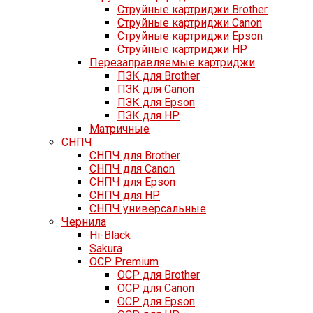
Струйные картриджи Brother
Струйные картриджи Canon
Струйные картриджи Epson
Струйные картриджи HP
Перезаправляемые картриджи
ПЗК для Brother
ПЗК для Canon
ПЗК для Epson
ПЗК для HP
Матричные
СНПЧ
СНПЧ для Brother
СНПЧ для Canon
СНПЧ для Epson
СНПЧ для HP
СНПЧ универсальные
Чернила
Hi-Black
Sakura
OCP Premium
OCP для Brother
OCP для Canon
OCP для Epson