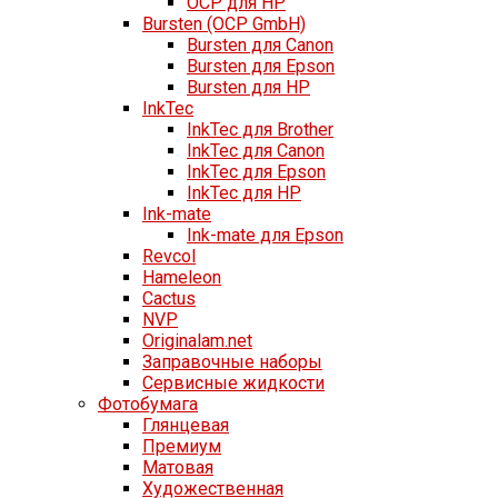
OCP для HP
Bursten (OCP GmbH)
Bursten для Canon
Bursten для Epson
Bursten для HP
InkTec
InkTec для Brother
InkTec для Canon
InkTec для Epson
InkTec для HP
Ink-mate
Ink-mate для Epson
Revcol
Hameleon
Cactus
NVP
Originalam.net
Заправочные наборы
Сервисные жидкости
Фотобумага
Глянцевая
Премиум
Матовая
Художественная