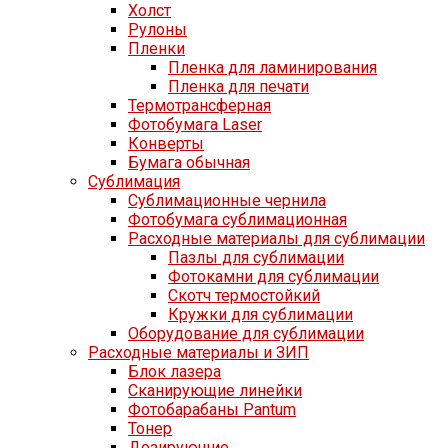
Холст
Рулоны
Пленки
Пленка для ламинирования
Пленка для печати
Термотрансферная
Фотобумага Laser
Конверты
Бумага обычная
Сублимация
Сублимационные чернила
Фотобумага сублимационная
Расходные материалы для сублимации
Пазлы для сублимации
Фотокамни для сублимации
Скотч термостойкий
Кружки для сублимации
Оборудование для сублимации
Расходные материалы и ЗИП
Блок лазера
Сканирующие линейки
Фотобарабаны Pantum
Тонер
Дозирующие