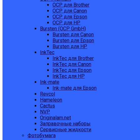
OCP для Brother
OCP для Canon
OCP для Epson
OCP для HP
Bursten (OCP GmbH)
Bursten для Canon
Bursten для Epson
Bursten для HP
InkTec
InkTec для Brother
InkTec для Canon
InkTec для Epson
InkTec для HP
Ink-mate
Ink-mate для Epson
Revcol
Hameleon
Cactus
NVP
Originalam.net
Заправочные наборы
Сервисные жидкости
Фотобумага