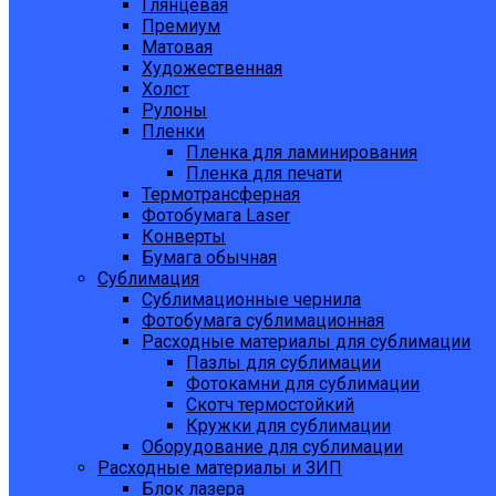
Глянцевая
Премиум
Матовая
Художественная
Холст
Рулоны
Пленки
Пленка для ламинирования
Пленка для печати
Термотрансферная
Фотобумага Laser
Конверты
Бумага обычная
Сублимация
Сублимационные чернила
Фотобумага сублимационная
Расходные материалы для сублимации
Пазлы для сублимации
Фотокамни для сублимации
Скотч термостойкий
Кружки для сублимации
Оборудование для сублимации
Расходные материалы и ЗИП
Блок лазера