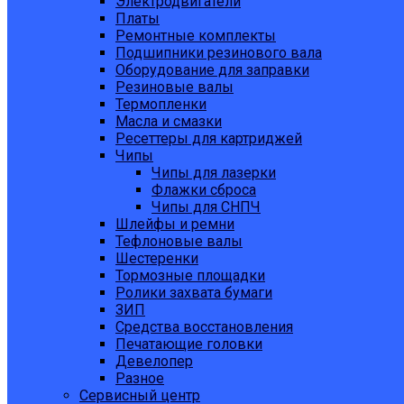
Электродвигатели
Платы
Ремонтные комплекты
Подшипники резинового вала
Оборудование для заправки
Резиновые валы
Термопленки
Масла и смазки
Ресеттеры для картриджей
Чипы
Чипы для лазерки
Флажки сброса
Чипы для СНПЧ
Шлейфы и ремни
Тефлоновые валы
Шестеренки
Тормозные площадки
Ролики захвата бумаги
ЗИП
Средства восстановления
Печатающие головки
Девелопер
Разное
Сервисный центр