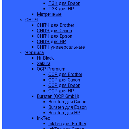
ПЗК для Epson
ПЗК для HP
Матричные
СНПЧ
СНПЧ для Brother
СНПЧ для Canon
СНПЧ для Epson
СНПЧ для HP
СНПЧ универсальные
Чернила
Hi-Black
Sakura
OCP Premium
OCP для Brother
OCP для Canon
OCP для Epson
OCP для HP
Bursten (OCP GmbH)
Bursten для Canon
Bursten для Epson
Bursten для HP
InkTec
InkTec для Brother