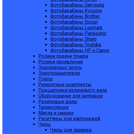
Фотобарабаны Samsung
Фотобарабаны Kyocera
Фотобарабаны Brother
Фотобарабаны Epson
Фотобарабаны Lexmark
Фотобарабаны Panasonic
Фотобарабаны Sharp
Фотобарабаны Toshiba
Фотобарабаны HP и Canon
Ролики подачи тонера
Ролики проявления
Энкодерные ленты
Электродвигатели
Платы
Ремонтные комплекты
Подшипники резинового вала
Оборудование для заправки
Резиновые валы
Термопленки
Масла и смазки
Ресеттеры для картриджей
Чипы
Чипы для лазерки