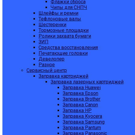
Флажки сброса
Чипы для СНПЧ
Шлейфы и ремни
Тефлоновые валы
Шестеренки
Тормозные площадки
Ролики захвата бумаги
ЗИП
Средства восстановления
Печатающие головки
Девелопер
Разное
Сервисный центр
Заправка картриджей
Заправка лазерных картриджей
Заправка Huawei
Заправка Epson
Заправка Brother
Заправка Canon
Заправка HP
Заправка Kyocera
Заправка Samsung
Заправка Pantum
Заправка Panasonic