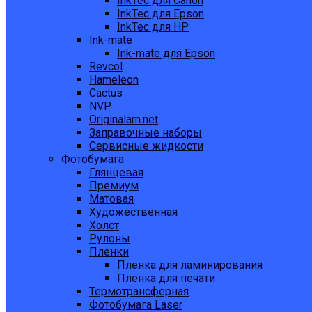
InkTec для Canon
InkTec для Epson
InkTec для HP
Ink-mate
Ink-mate для Epson
Revcol
Hameleon
Cactus
NVP
Originalam.net
Заправочные наборы
Сервисные жидкости
Фотобумага
Глянцевая
Премиум
Матовая
Художественная
Холст
Рулоны
Пленки
Пленка для ламинирования
Пленка для печати
Термотрансферная
Фотобумага Laser