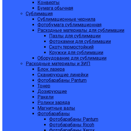
Конверты
Бумага обычная
Сублимация
Сублимационные чернила
Фотобумага сублимационная
Расходные материалы для сублимации
Пазлы для сублимации
Фотокамни для сублимации
Скотч термостойкий
Кружки для сублимации
Оборудование для сублимации
Расходные материалы и ЗИП
Блок лазера
Сканирующие линейки
Фотобарабаны Pantum
Тонер
Дозирующие
Ракели
Ролики заряда
Магнитные валы
Фотобарабаны
Фотобарабаны Pantum
Фотобарабаны Ricoh
Фотобарабаны Xerox