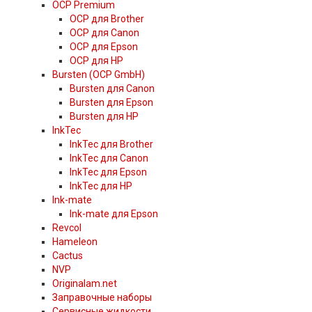
OCP Premium
OCP для Brother
OCP для Canon
OCP для Epson
OCP для HP
Bursten (OCP GmbH)
Bursten для Canon
Bursten для Epson
Bursten для HP
InkTec
InkTec для Brother
InkTec для Canon
InkTec для Epson
InkTec для HP
Ink-mate
Ink-mate для Epson
Revcol
Hameleon
Cactus
NVP
Originalam.net
Заправочные наборы
Сервисные жидкости