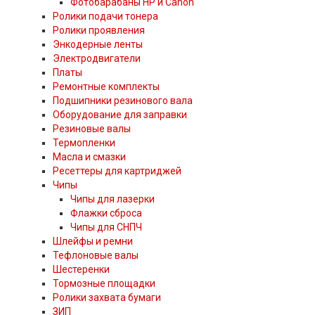
Фотобарабаны HP и Canon
Ролики подачи тонера
Ролики проявления
Энкодерные ленты
Электродвигатели
Платы
Ремонтные комплекты
Подшипники резинового вала
Оборудование для заправки
Резиновые валы
Термопленки
Масла и смазки
Ресеттеры для картриджей
Чипы
Чипы для лазерки
Флажки сброса
Чипы для СНПЧ
Шлейфы и ремни
Тефлоновые валы
Шестеренки
Тормозные площадки
Ролики захвата бумаги
ЗИП