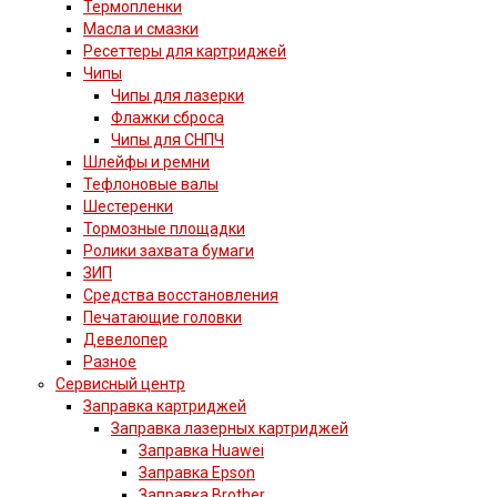
Термопленки
Масла и смазки
Ресеттеры для картриджей
Чипы
Чипы для лазерки
Флажки сброса
Чипы для СНПЧ
Шлейфы и ремни
Тефлоновые валы
Шестеренки
Тормозные площадки
Ролики захвата бумаги
ЗИП
Средства восстановления
Печатающие головки
Девелопер
Разное
Сервисный центр
Заправка картриджей
Заправка лазерных картриджей
Заправка Huawei
Заправка Epson
Заправка Brother