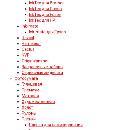
InkTec для Brother
InkTec для Canon
InkTec для Epson
InkTec для HP
Ink-mate
Ink-mate для Epson
Revcol
Hameleon
Cactus
NVP
Originalam.net
Заправочные наборы
Сервисные жидкости
Фотобумага
Глянцевая
Премиум
Матовая
Художественная
Холст
Рулоны
Пленки
Пленка для ламинирования