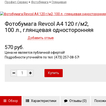
»
»
Профит-Сервис
Фотобумага
Глянцевая
Фотобумага Revcol A4 120 г/м2,
100 л., глянцевая односторонняя
Добавить отзыв
570 руб.
Цена не является публичной офертой!
Подробности уточняйте по тел. (473) 257-08-57!
Обзор
Характеристики
Отзывы (
0
)
Похожи