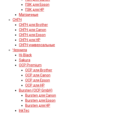
ПЗК для Epson
ПЗК для HP
Матричные
СНПЧ
СНПЧ для Brother
СНПЧ для Canon
СНПЧ для Epson
СНПЧ для HP
СНПЧ универсальные
Чернила
Hi-Black
Sakura
OCP Premium
OCP для Brother
OCP для Canon
OCP для Epson
OCP для HP
Bursten (OCP GmbH)
Bursten для Canon
Bursten для Epson
Bursten для HP
InkTec