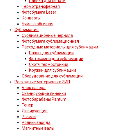
Пленка для печати
Термотрансферная
Фотобумага Laser
Конверты
Бумага обычная
Сублимация
Сублимационные чернила
Фотобумага сублимационная
Расходные материалы для сублимации
Пазлы для сублимации
Фотокамни для сублимации
Скотч термостойкий
Кружки для сублимации
Оборудование для сублимации
Расходные материалы и ЗИП
Блок лазера
Сканирующие линейки
Фотобарабаны Pantum
Тонер
Дозирующие
Ракели
Ролики заряда
Магнитные валы