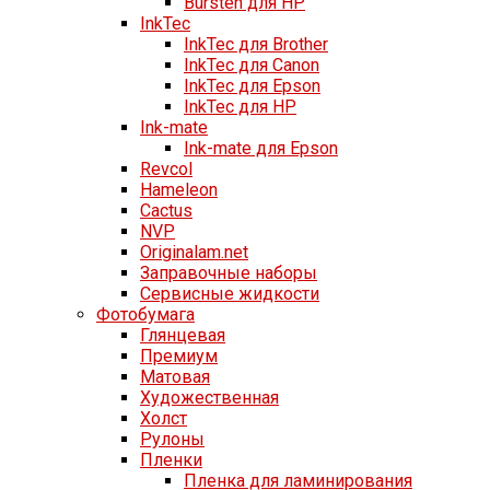
Bursten для HP
InkTec
InkTec для Brother
InkTec для Canon
InkTec для Epson
InkTec для HP
Ink-mate
Ink-mate для Epson
Revcol
Hameleon
Cactus
NVP
Originalam.net
Заправочные наборы
Сервисные жидкости
Фотобумага
Глянцевая
Премиум
Матовая
Художественная
Холст
Рулоны
Пленки
Пленка для ламинирования