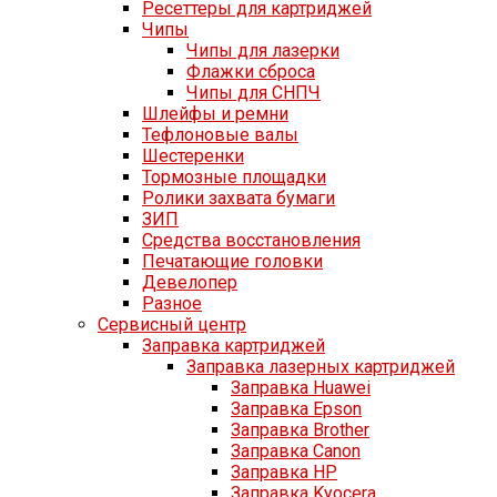
Ресеттеры для картриджей
Чипы
Чипы для лазерки
Флажки сброса
Чипы для СНПЧ
Шлейфы и ремни
Тефлоновые валы
Шестеренки
Тормозные площадки
Ролики захвата бумаги
ЗИП
Средства восстановления
Печатающие головки
Девелопер
Разное
Сервисный центр
Заправка картриджей
Заправка лазерных картриджей
Заправка Huawei
Заправка Epson
Заправка Brother
Заправка Canon
Заправка HP
Заправка Kyocera