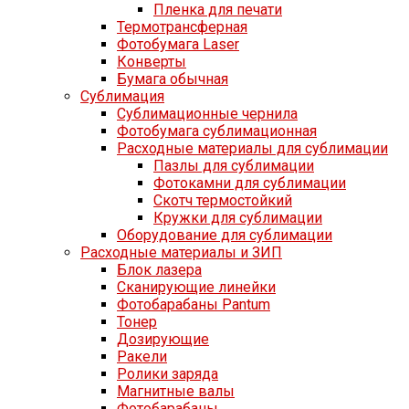
Пленка для печати
Термотрансферная
Фотобумага Laser
Конверты
Бумага обычная
Сублимация
Сублимационные чернила
Фотобумага сублимационная
Расходные материалы для сублимации
Пазлы для сублимации
Фотокамни для сублимации
Скотч термостойкий
Кружки для сублимации
Оборудование для сублимации
Расходные материалы и ЗИП
Блок лазера
Сканирующие линейки
Фотобарабаны Pantum
Тонер
Дозирующие
Ракели
Ролики заряда
Магнитные валы
Фотобарабаны