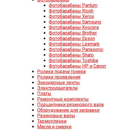
Фотобарабаны Pantum
Фотобарабаны Ricoh
Фотобарабаны Xerox
Фотобарабаны Samsung
Фотобарабаны Kyocera
Фотобарабаны Brother
Фотобарабаны Epson
Фотобарабаны Lexmark
Фотобарабаны Panasonic
Фотобарабаны Sharp
Фотобарабаны Toshiba
Фотобарабаны HP и Canon
Ролики подачи тонера
Ролики проявления
Энкодерные ленты
Электродвигатели
Платы
Ремонтные комплекты
Подшипники резинового вала
Оборудование для заправки
Резиновые валы
Термопленки
Масла и смазки