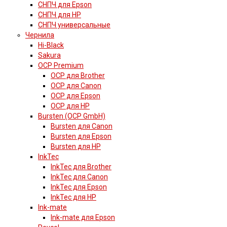
СНПЧ для Epson
СНПЧ для HP
СНПЧ универсальные
Чернила
Hi-Black
Sakura
OCP Premium
OCP для Brother
OCP для Canon
OCP для Epson
OCP для HP
Bursten (OCP GmbH)
Bursten для Canon
Bursten для Epson
Bursten для HP
InkTec
InkTec для Brother
InkTec для Canon
InkTec для Epson
InkTec для HP
Ink-mate
Ink-mate для Epson