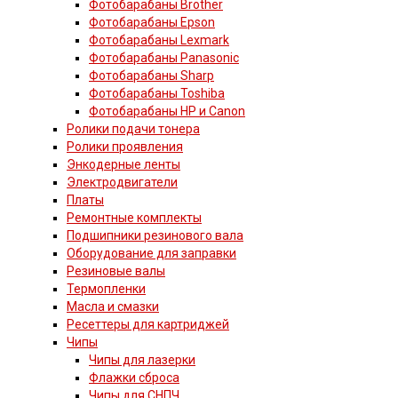
Фотобарабаны Brother
Фотобарабаны Epson
Фотобарабаны Lexmark
Фотобарабаны Panasonic
Фотобарабаны Sharp
Фотобарабаны Toshiba
Фотобарабаны HP и Canon
Ролики подачи тонера
Ролики проявления
Энкодерные ленты
Электродвигатели
Платы
Ремонтные комплекты
Подшипники резинового вала
Оборудование для заправки
Резиновые валы
Термопленки
Масла и смазки
Ресеттеры для картриджей
Чипы
Чипы для лазерки
Флажки сброса
Чипы для СНПЧ