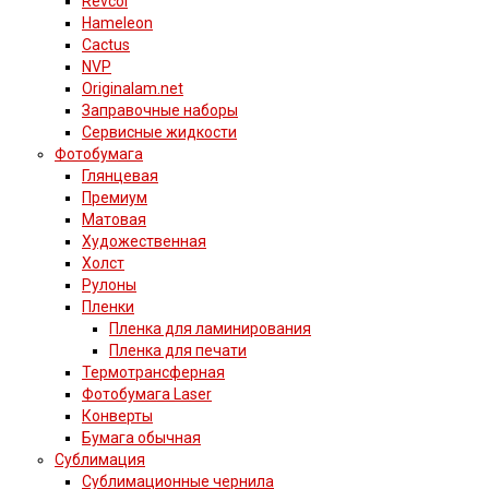
Revcol
Hameleon
Cactus
NVP
Originalam.net
Заправочные наборы
Сервисные жидкости
Фотобумага
Глянцевая
Премиум
Матовая
Художественная
Холст
Рулоны
Пленки
Пленка для ламинирования
Пленка для печати
Термотрансферная
Фотобумага Laser
Конверты
Бумага обычная
Сублимация
Сублимационные чернила