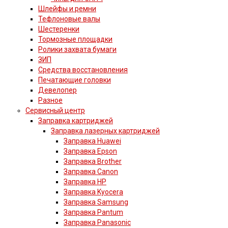
Шлейфы и ремни
Тефлоновые валы
Шестеренки
Тормозные площадки
Ролики захвата бумаги
ЗИП
Средства восстановления
Печатающие головки
Девелопер
Разное
Сервисный центр
Заправка картриджей
Заправка лазерных картриджей
Заправка Huawei
Заправка Epson
Заправка Brother
Заправка Canon
Заправка HP
Заправка Kyocera
Заправка Samsung
Заправка Pantum
Заправка Panasonic