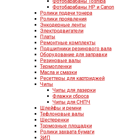
Фотобарабаны Toshiba
Фотобарабаны HP и Canon
Ролики подачи тонера
Ролики проявления
Энкодерные ленты
Электродвигатели
Платы
Ремонтные комплекты
Подшипники резинового вала
Оборудование для заправки
Резиновые валы
Термопленки
Масла и смазки
Ресеттеры для картриджей
Чипы
Чипы для лазерки
Флажки сброса
Чипы для СНПЧ
Шлейфы и ремни
Тефлоновые валы
Шестеренки
Тормозные площадки
Ролики захвата бумаги
ЗИП