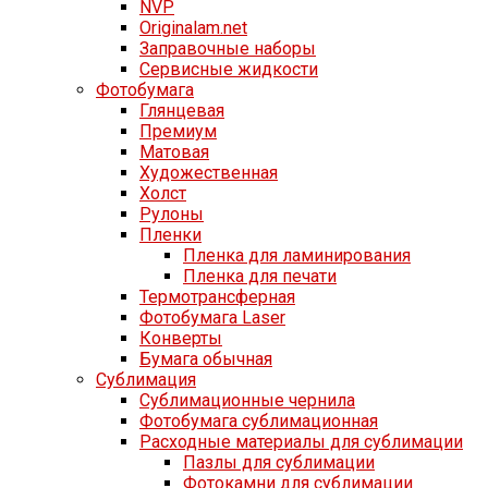
NVP
Originalam.net
Заправочные наборы
Сервисные жидкости
Фотобумага
Глянцевая
Премиум
Матовая
Художественная
Холст
Рулоны
Пленки
Пленка для ламинирования
Пленка для печати
Термотрансферная
Фотобумага Laser
Конверты
Бумага обычная
Сублимация
Сублимационные чернила
Фотобумага сублимационная
Расходные материалы для сублимации
Пазлы для сублимации
Фотокамни для сублимации