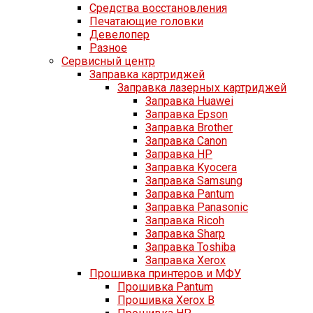
Средства восстановления
Печатающие головки
Девелопер
Разное
Сервисный центр
Заправка картриджей
Заправка лазерных картриджей
Заправка Huawei
Заправка Epson
Заправка Brother
Заправка Canon
Заправка HP
Заправка Kyocera
Заправка Samsung
Заправка Pantum
Заправка Panasonic
Заправка Ricoh
Заправка Sharp
Заправка Toshiba
Заправка Xerox
Прошивка принтеров и МФУ
Прошивка Pantum
Прошивка Xerox B