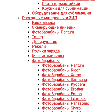
Скотч термостойкий
Кружки для сублимации
Оборудование для сублимации
Расходные материалы и ЗИП
Блок лазера
Сканирующие линейки
Фотобарабаны Pantum
Тонер
Дозирующие
Ракели
Ролики заряда
Магнитные валы
Фотобарабаны
Фотобарабаны Pantum
Фотобарабаны Ricoh
Фотобарабаны Xerox
Фотобарабаны Samsung
Фотобарабаны Kyocera
Фотобарабаны Brother
Фотобарабаны Epson
Фотобарабаны Lexmark
Фотобарабаны Panasonic
Фотобарабаны Sharp