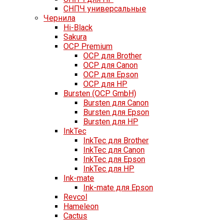
СНПЧ универсальные
Чернила
Hi-Black
Sakura
OCP Premium
OCP для Brother
OCP для Canon
OCP для Epson
OCP для HP
Bursten (OCP GmbH)
Bursten для Canon
Bursten для Epson
Bursten для HP
InkTec
InkTec для Brother
InkTec для Canon
InkTec для Epson
InkTec для HP
Ink-mate
Ink-mate для Epson
Revcol
Hameleon
Cactus