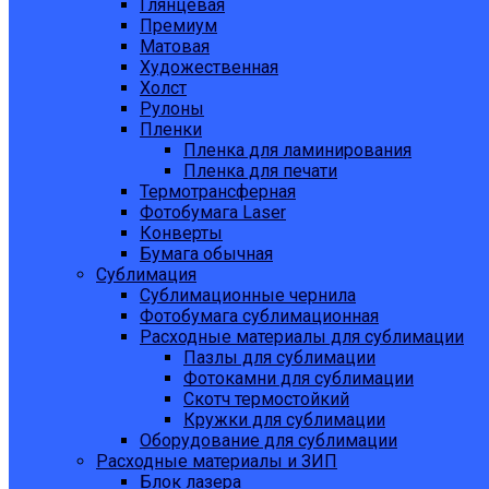
Глянцевая
Премиум
Матовая
Художественная
Холст
Рулоны
Пленки
Пленка для ламинирования
Пленка для печати
Термотрансферная
Фотобумага Laser
Конверты
Бумага обычная
Сублимация
Сублимационные чернила
Фотобумага сублимационная
Расходные материалы для сублимации
Пазлы для сублимации
Фотокамни для сублимации
Скотч термостойкий
Кружки для сублимации
Оборудование для сублимации
Расходные материалы и ЗИП
Блок лазера