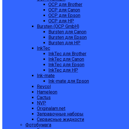
OCP для Brother
OCP для Canon
OCP для Epson
OCP для HP
Bursten (OCP GmbH)
Bursten для Canon
Bursten для Epson
Bursten для HP
InkTec
InkTec для Brother
InkTec для Canon
InkTec для Epson
InkTec для HP
Ink-mate
Ink-mate для Epson
Revcol
Hameleon
Cactus
NVP
Originalam.net
Заправочные наборы
Сервисные жидкости
Фотобумага