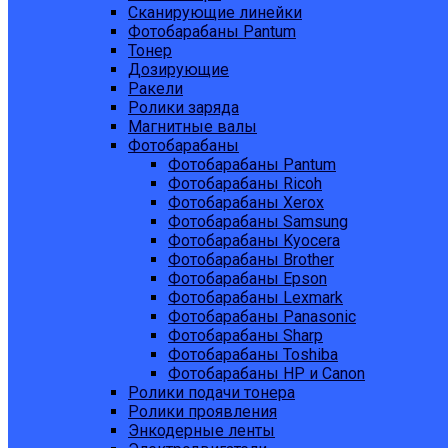
Сканирующие линейки
Фотобарабаны Pantum
Тонер
Дозирующие
Ракели
Ролики заряда
Магнитные валы
Фотобарабаны
Фотобарабаны Pantum
Фотобарабаны Ricoh
Фотобарабаны Xerox
Фотобарабаны Samsung
Фотобарабаны Kyocera
Фотобарабаны Brother
Фотобарабаны Epson
Фотобарабаны Lexmark
Фотобарабаны Panasonic
Фотобарабаны Sharp
Фотобарабаны Toshiba
Фотобарабаны HP и Canon
Ролики подачи тонера
Ролики проявления
Энкодерные ленты