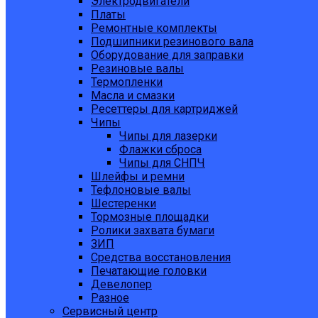
Электродвигатели
Платы
Ремонтные комплекты
Подшипники резинового вала
Оборудование для заправки
Резиновые валы
Термопленки
Масла и смазки
Ресеттеры для картриджей
Чипы
Чипы для лазерки
Флажки сброса
Чипы для СНПЧ
Шлейфы и ремни
Тефлоновые валы
Шестеренки
Тормозные площадки
Ролики захвата бумаги
ЗИП
Средства восстановления
Печатающие головки
Девелопер
Разное
Сервисный центр