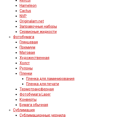
Revcol
Hameleon
Cactus
NVP
Originalam.net
Заправочные наборы
Сервисные жидкости
Фотобумага
Глянцевая
Премиум
Матовая
Художественная
Холст
Рулоны
Пленки
Пленка для ламинирования
Пленка для печати
Термотрансферная
Фотобумага Laser
Конверты
Бумага обычная
Сублимация
Сублимационные чернила