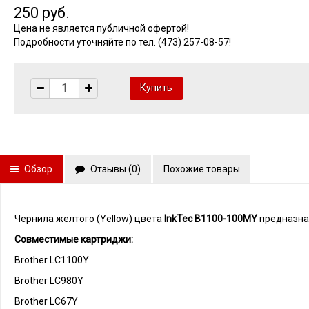
250 руб.
Цена не является публичной офертой!
Подробности уточняйте по тел. (473) 257-08-57!
Обзор
Отзывы (
0
)
Похожие товары
Чернила желтого (Yellow) цвета
InkTec
B1100-100MY
предназна
Совместимые картриджи:
Brother LC1100Y
Brother LC980Y
Brother LC67Y