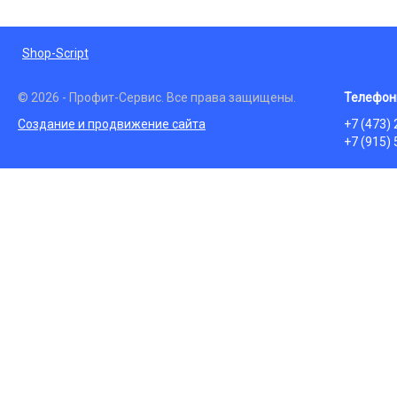
Shop-Script
© 2026 - Профит-Сервис. Все права защищены.
Телефон
Создание и продвижение сайта
+7 (473)
+7 (915)