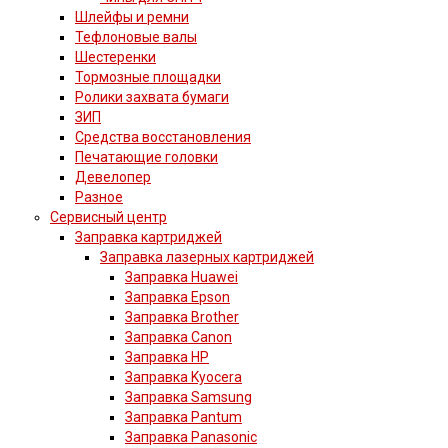
Шлейфы и ремни
Тефлоновые валы
Шестеренки
Тормозные площадки
Ролики захвата бумаги
ЗИП
Средства восстановления
Печатающие головки
Девелопер
Разное
Сервисный центр
Заправка картриджей
Заправка лазерных картриджей
Заправка Huawei
Заправка Epson
Заправка Brother
Заправка Canon
Заправка HP
Заправка Kyocera
Заправка Samsung
Заправка Pantum
Заправка Panasonic