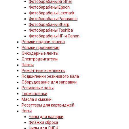
Фотобарабаны Brother
Фотобарабаны Epson
Фотобарабаны Lexmark
Фотобарабаны Panasonic
Фотобарабаны Sharp
Фотобарабаны Toshiba
Фотобарабаны HP и Canon
Ролики подачи тонера
Ролики проявления
Энкодерные ленты
Электродвигатели
Платы
Ремонтные комплекты
Подшипники резинового вала
Оборудование для заправки
Резиновые валы
Термопленки
Масла и смазки
Ресеттеры для картриджей
Чипы
Чипы для лазерки
Флажки сброса
Чипы для СНПЧ