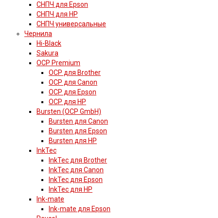
СНПЧ для Epson
СНПЧ для HP
СНПЧ универсальные
Чернила
Hi-Black
Sakura
OCP Premium
OCP для Brother
OCP для Canon
OCP для Epson
OCP для HP
Bursten (OCP GmbH)
Bursten для Canon
Bursten для Epson
Bursten для HP
InkTec
InkTec для Brother
InkTec для Canon
InkTec для Epson
InkTec для HP
Ink-mate
Ink-mate для Epson