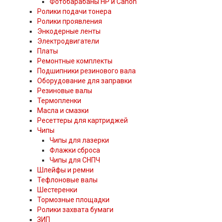
Фотобарабаны HP и Canon
Ролики подачи тонера
Ролики проявления
Энкодерные ленты
Электродвигатели
Платы
Ремонтные комплекты
Подшипники резинового вала
Оборудование для заправки
Резиновые валы
Термопленки
Масла и смазки
Ресеттеры для картриджей
Чипы
Чипы для лазерки
Флажки сброса
Чипы для СНПЧ
Шлейфы и ремни
Тефлоновые валы
Шестеренки
Тормозные площадки
Ролики захвата бумаги
ЗИП