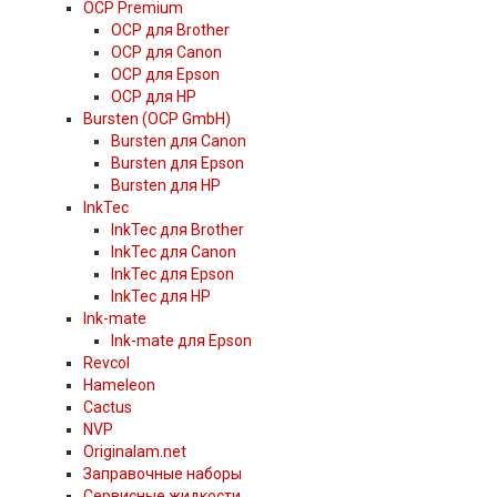
OCP Premium
OCP для Brother
OCP для Canon
OCP для Epson
OCP для HP
Bursten (OCP GmbH)
Bursten для Canon
Bursten для Epson
Bursten для HP
InkTec
InkTec для Brother
InkTec для Canon
InkTec для Epson
InkTec для HP
Ink-mate
Ink-mate для Epson
Revcol
Hameleon
Cactus
NVP
Originalam.net
Заправочные наборы
Сервисные жидкости