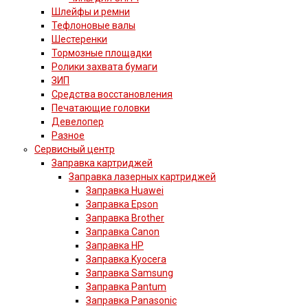
Шлейфы и ремни
Тефлоновые валы
Шестеренки
Тормозные площадки
Ролики захвата бумаги
ЗИП
Средства восстановления
Печатающие головки
Девелопер
Разное
Сервисный центр
Заправка картриджей
Заправка лазерных картриджей
Заправка Huawei
Заправка Epson
Заправка Brother
Заправка Canon
Заправка HP
Заправка Kyocera
Заправка Samsung
Заправка Pantum
Заправка Panasonic