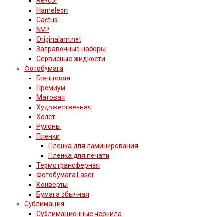
Revcol
Hameleon
Cactus
NVP
Originalam.net
Заправочные наборы
Сервисные жидкости
Фотобумага
Глянцевая
Премиум
Матовая
Художественная
Холст
Рулоны
Пленки
Пленка для ламинирования
Пленка для печати
Термотрансферная
Фотобумага Laser
Конверты
Бумага обычная
Сублимация
Сублимационные чернила