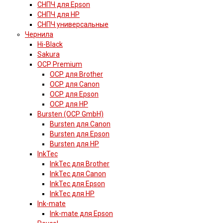
СНПЧ для Epson
СНПЧ для HP
СНПЧ универсальные
Чернила
Hi-Black
Sakura
OCP Premium
OCP для Brother
OCP для Canon
OCP для Epson
OCP для HP
Bursten (OCP GmbH)
Bursten для Canon
Bursten для Epson
Bursten для HP
InkTec
InkTec для Brother
InkTec для Canon
InkTec для Epson
InkTec для HP
Ink-mate
Ink-mate для Epson