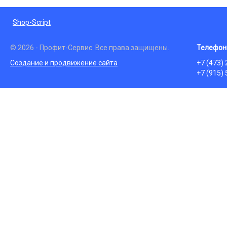
Shop-Script
© 2026 - Профит-Сервис. Все права защищены.
Телефон
Создание и продвижение сайта
+7 (473)
+7 (915)