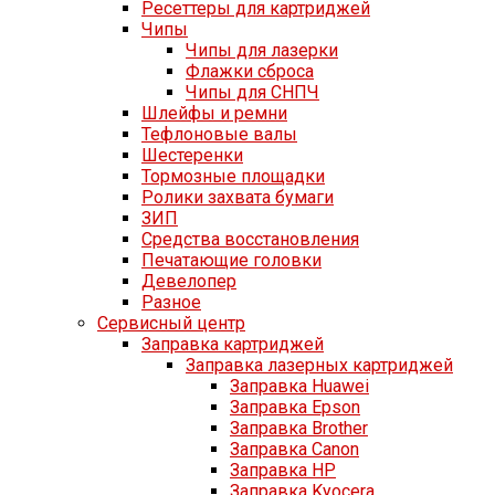
Ресеттеры для картриджей
Чипы
Чипы для лазерки
Флажки сброса
Чипы для СНПЧ
Шлейфы и ремни
Тефлоновые валы
Шестеренки
Тормозные площадки
Ролики захвата бумаги
ЗИП
Средства восстановления
Печатающие головки
Девелопер
Разное
Сервисный центр
Заправка картриджей
Заправка лазерных картриджей
Заправка Huawei
Заправка Epson
Заправка Brother
Заправка Canon
Заправка HP
Заправка Kyocera