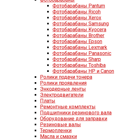
Фотобарабаны Pantum
Фотобарабаны Ricoh
Фотобарабаны Xerox
Фотобарабаны Samsung
Фотобарабаны Kyocera
Фотобарабаны Brother
Фотобарабаны Epson
Фотобарабаны Lexmark
Фотобарабаны Panasonic
Фотобарабаны Sharp
Фотобарабаны Toshiba
Фотобарабаны HP и Canon
Ролики подачи тонера
Ролики проявления
Энкодерные ленты
Электродвигатели
Платы
Ремонтные комплекты
Подшипники резинового вала
Оборудование для заправки
Резиновые валы
Термопленки
Масла и смазки