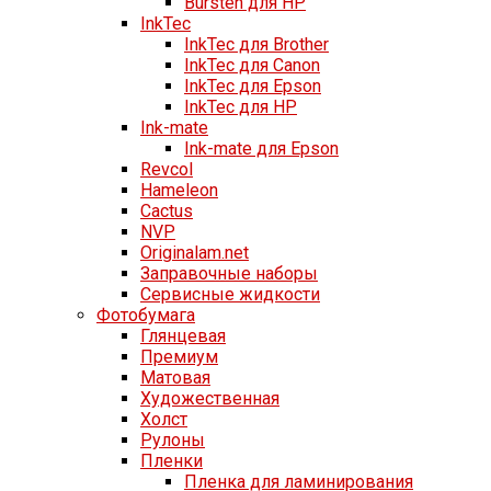
Bursten для HP
InkTec
InkTec для Brother
InkTec для Canon
InkTec для Epson
InkTec для HP
Ink-mate
Ink-mate для Epson
Revcol
Hameleon
Cactus
NVP
Originalam.net
Заправочные наборы
Сервисные жидкости
Фотобумага
Глянцевая
Премиум
Матовая
Художественная
Холст
Рулоны
Пленки
Пленка для ламинирования