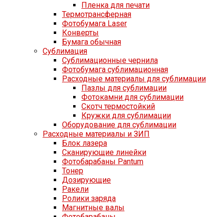
Пленка для печати
Термотрансферная
Фотобумага Laser
Конверты
Бумага обычная
Сублимация
Сублимационные чернила
Фотобумага сублимационная
Расходные материалы для сублимации
Пазлы для сублимации
Фотокамни для сублимации
Скотч термостойкий
Кружки для сублимации
Оборудование для сублимации
Расходные материалы и ЗИП
Блок лазера
Сканирующие линейки
Фотобарабаны Pantum
Тонер
Дозирующие
Ракели
Ролики заряда
Магнитные валы
Фотобарабаны