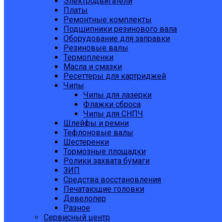
Электродвигатели
Платы
Ремонтные комплекты
Подшипники резинового вала
Оборудование для заправки
Резиновые валы
Термопленки
Масла и смазки
Ресеттеры для картриджей
Чипы
Чипы для лазерки
Флажки сброса
Чипы для СНПЧ
Шлейфы и ремни
Тефлоновые валы
Шестеренки
Тормозные площадки
Ролики захвата бумаги
ЗИП
Средства восстановления
Печатающие головки
Девелопер
Разное
Сервисный центр