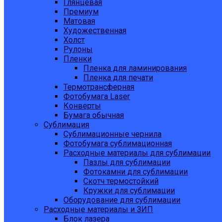
Глянцевая
Премиум
Матовая
Художественная
Холст
Рулоны
Пленки
Пленка для ламинирования
Пленка для печати
Термотрансферная
Фотобумага Laser
Конверты
Бумага обычная
Сублимация
Сублимационные чернила
Фотобумага сублимационная
Расходные материалы для сублимации
Пазлы для сублимации
Фотокамни для сублимации
Скотч термостойкий
Кружки для сублимации
Оборудование для сублимации
Расходные материалы и ЗИП
Блок лазера