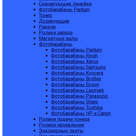
Сканирующие линейки
Фотобарабаны Pantum
Тонер
Дозирующие
Ракели
Ролики заряда
Магнитные валы
Фотобарабаны
Фотобарабаны Pantum
Фотобарабаны Ricoh
Фотобарабаны Xerox
Фотобарабаны Samsung
Фотобарабаны Kyocera
Фотобарабаны Brother
Фотобарабаны Epson
Фотобарабаны Lexmark
Фотобарабаны Panasonic
Фотобарабаны Sharp
Фотобарабаны Toshiba
Фотобарабаны HP и Canon
Ролики подачи тонера
Ролики проявления
Энкодерные ленты