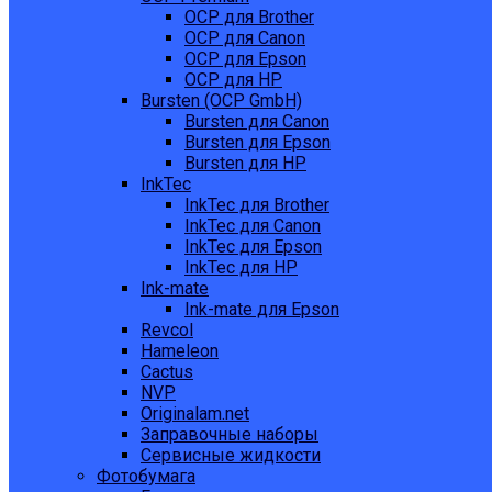
OCP для Brother
OCP для Canon
OCP для Epson
OCP для HP
Bursten (OCP GmbH)
Bursten для Canon
Bursten для Epson
Bursten для HP
InkTec
InkTec для Brother
InkTec для Canon
InkTec для Epson
InkTec для HP
Ink-mate
Ink-mate для Epson
Revcol
Hameleon
Cactus
NVP
Originalam.net
Заправочные наборы
Сервисные жидкости
Фотобумага