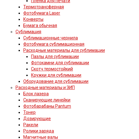
Пленка для печати
Термотрансферная
Фотобумага Laser
Конверты
Бумага обычная
Сублимация
Сублимационные чернила
Фотобумага сублимационная
Расходные материалы для сублимации
Пазлы для сублимации
Фотокамни для сублимации
Скотч термостойкий
Кружки для сублимации
Оборудование для сублимации
Расходные материалы и ЗИП
Блок лазера
Сканирующие линейки
Фотобарабаны Pantum
Тонер
Дозирующие
Ракели
Ролики заряда
Магнитные валы