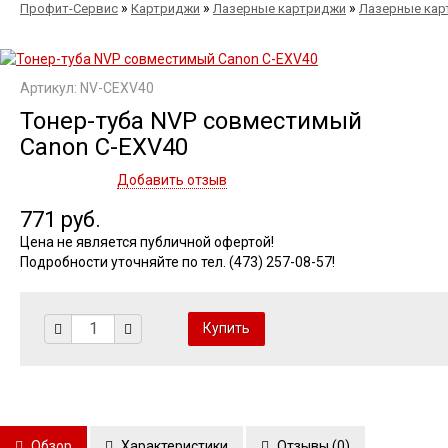
»
»
»
Профит-Сервис
Картриджи
Лазерные картриджи
Лазерные кар
Артикул: NV-CEXV40
Тонер-туба NVР совместимый
Canon C-EXV40
Добавить отзыв
771 руб.
Цена не является публичной офертой!
Подробности уточняйте по тел. (473) 257-08-57!
Обзор
Характеристики
Отзывы (
0
)