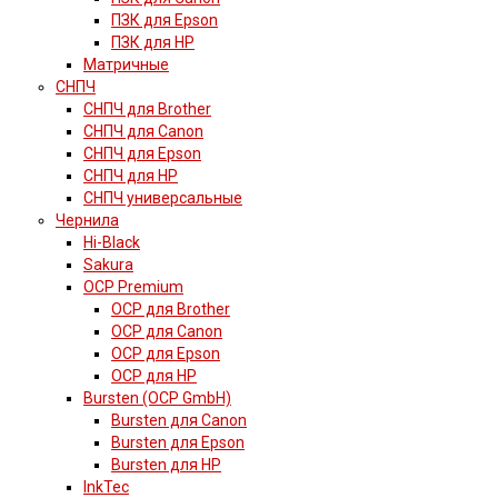
ПЗК для Epson
ПЗК для HP
Матричные
СНПЧ
СНПЧ для Brother
СНПЧ для Canon
СНПЧ для Epson
СНПЧ для HP
СНПЧ универсальные
Чернила
Hi-Black
Sakura
OCP Premium
OCP для Brother
OCP для Canon
OCP для Epson
OCP для HP
Bursten (OCP GmbH)
Bursten для Canon
Bursten для Epson
Bursten для HP
InkTec