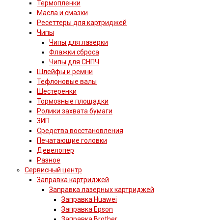
Термопленки
Масла и смазки
Ресеттеры для картриджей
Чипы
Чипы для лазерки
Флажки сброса
Чипы для СНПЧ
Шлейфы и ремни
Тефлоновые валы
Шестеренки
Тормозные площадки
Ролики захвата бумаги
ЗИП
Средства восстановления
Печатающие головки
Девелопер
Разное
Сервисный центр
Заправка картриджей
Заправка лазерных картриджей
Заправка Huawei
Заправка Epson
Заправка Brother