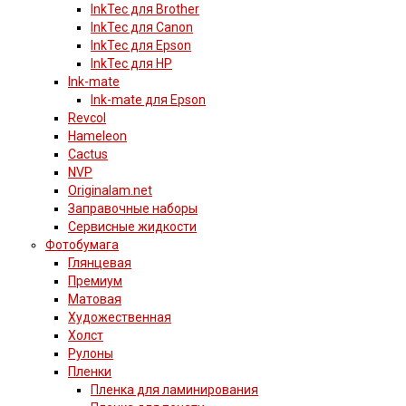
InkTec для Brother
InkTec для Canon
InkTec для Epson
InkTec для HP
Ink-mate
Ink-mate для Epson
Revcol
Hameleon
Cactus
NVP
Originalam.net
Заправочные наборы
Сервисные жидкости
Фотобумага
Глянцевая
Премиум
Матовая
Художественная
Холст
Рулоны
Пленки
Пленка для ламинирования