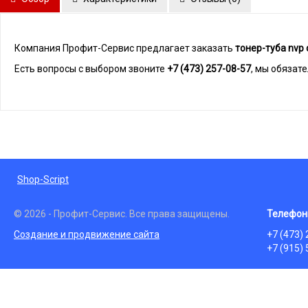
Компания Профит-Сервис предлагает заказать
тонер-туба nvр
Есть вопросы с выбором звоните
+7 (473) 257-08-57
, мы обязат
Shop-Script
© 2026 - Профит-Сервис. Все права защищены.
Телефон
Создание и продвижение сайта
+7 (473)
+7 (915)