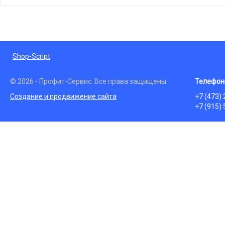
Shop-Script
© 2026 - Профит-Сервис. Все права защищены.
Телефон
Создание и продвижение сайта
+7 (473)
+7 (915)