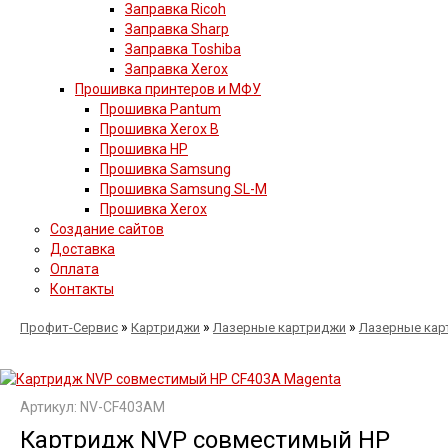
Заправка Ricoh
Заправка Sharp
Заправка Toshiba
Заправка Xerox
Прошивка принтеров и МФУ
Прошивка Pantum
Прошивка Xerox B
Прошивка HP
Прошивка Samsung
Прошивка Samsung SL-M
Прошивка Xerox
Создание сайтов
Доставка
Оплата
Контакты
»
»
»
Профит-Сервис
Картриджи
Лазерные картриджи
Лазерные кар
Артикул: NV-CF403AM
Картридж NVP совместимый HP