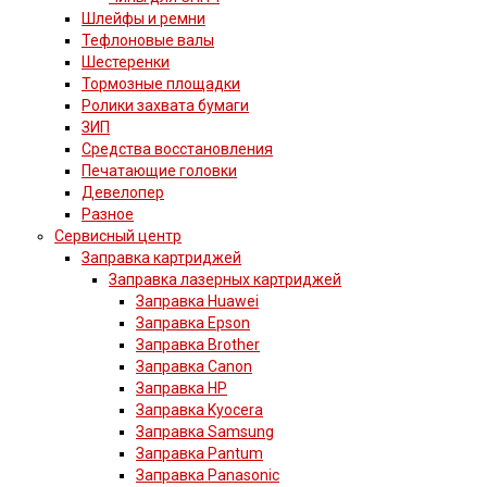
Шлейфы и ремни
Тефлоновые валы
Шестеренки
Тормозные площадки
Ролики захвата бумаги
ЗИП
Средства восстановления
Печатающие головки
Девелопер
Разное
Сервисный центр
Заправка картриджей
Заправка лазерных картриджей
Заправка Huawei
Заправка Epson
Заправка Brother
Заправка Canon
Заправка HP
Заправка Kyocera
Заправка Samsung
Заправка Pantum
Заправка Panasonic