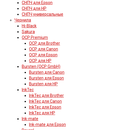
СНПЧ для Epson
СНПЧ для HP
СНПЧ универсальные
Чернила
Hi-Black
Sakura
OCP Premium
OCP для Brother
OCP для Canon
OCP для Epson
OCP для HP
Bursten (OCP GmbH)
Bursten для Canon
Bursten для Epson
Bursten для HP
InkTec
InkTec для Brother
InkTec для Canon
InkTec для Epson
InkTec для HP
Ink-mate
Ink-mate для Epson