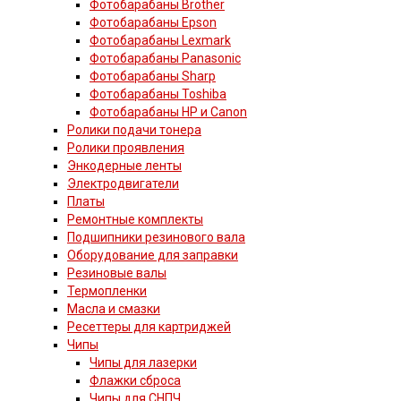
Фотобарабаны Brother
Фотобарабаны Epson
Фотобарабаны Lexmark
Фотобарабаны Panasonic
Фотобарабаны Sharp
Фотобарабаны Toshiba
Фотобарабаны HP и Canon
Ролики подачи тонера
Ролики проявления
Энкодерные ленты
Электродвигатели
Платы
Ремонтные комплекты
Подшипники резинового вала
Оборудование для заправки
Резиновые валы
Термопленки
Масла и смазки
Ресеттеры для картриджей
Чипы
Чипы для лазерки
Флажки сброса
Чипы для СНПЧ