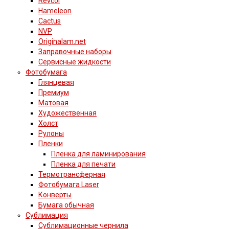
Revcol
Hameleon
Cactus
NVP
Originalam.net
Заправочные наборы
Сервисные жидкости
Фотобумага
Глянцевая
Премиум
Матовая
Художественная
Холст
Рулоны
Пленки
Пленка для ламинирования
Пленка для печати
Термотрансферная
Фотобумага Laser
Конверты
Бумага обычная
Сублимация
Сублимационные чернила