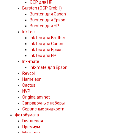
OCP для HP
Bursten (OCP GmbH)
Bursten для Canon
Bursten для Epson
Bursten для HP
InkTec
InkTec для Brother
InkTec для Canon
InkTec для Epson
InkTec для HP
Ink-mate
Ink-mate для Epson
Revcol
Hameleon
Cactus
NVP
Originalam.net
Заправочные наборы
Сервисные жидкости
Фотобумага
Глянцевая
Премиум
Матовая