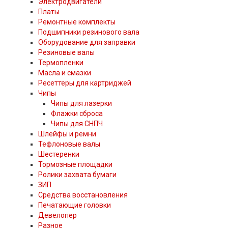
Электродвигатели
Платы
Ремонтные комплекты
Подшипники резинового вала
Оборудование для заправки
Резиновые валы
Термопленки
Масла и смазки
Ресеттеры для картриджей
Чипы
Чипы для лазерки
Флажки сброса
Чипы для СНПЧ
Шлейфы и ремни
Тефлоновые валы
Шестеренки
Тормозные площадки
Ролики захвата бумаги
ЗИП
Средства восстановления
Печатающие головки
Девелопер
Разное